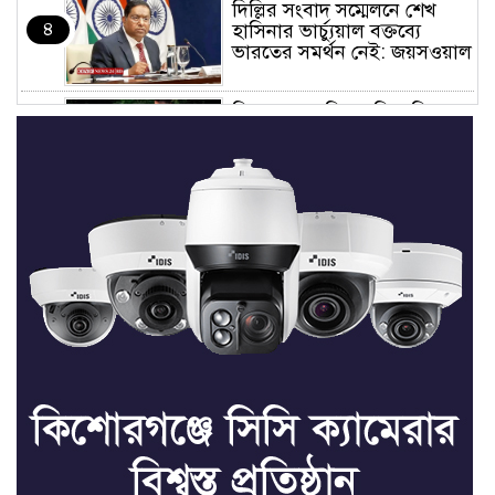
দিল্লির সংবাদ সম্মেলনে শেখ
৪
হাসিনার ভার্চ্যুয়াল বক্তব্যে
ভারতের সমর্থন নেই: জয়সওয়াল
কিশোরগঞ্জে নিজস্ব ফিসারির
৫
পানিতে ডুবে সাবেক পুলিশ
সদস্যের মৃত্যু
সভাপতি ফাহিম, সম্পাদক
৬
ফয়সাল: তাড়াইলে ছাত্র অধিকার
পরিষদের আংশিক কমিটি
অনুমোদন
তাড়াইলে যুবদলের কেন্দ্রীয় সহ-
৭
সাধারণ সম্পাদক সবুজকে
সংবর্ধনা
৪ মন্ত্রণালয়ে নতুন সচিব নিয়োগ,
৮
২ জনের পদোন্নতি