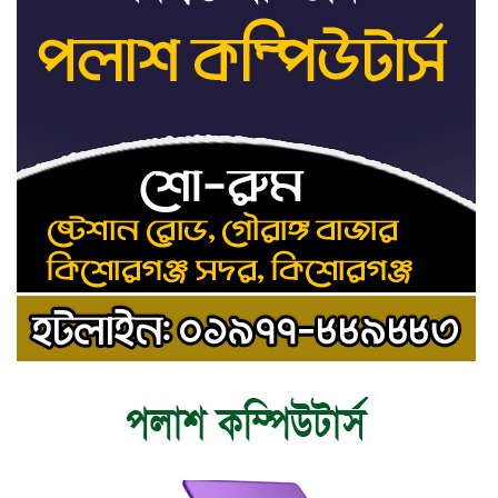
শেখ হাসিনার সঙ্গে পালানোর
৯
ফ্লাইট কীভাবে মিস করেছিলেন
সালমান এফ রহমান
ভাত রান্নার সময় নরম হয়ে গেলে
১০
কী করবেন