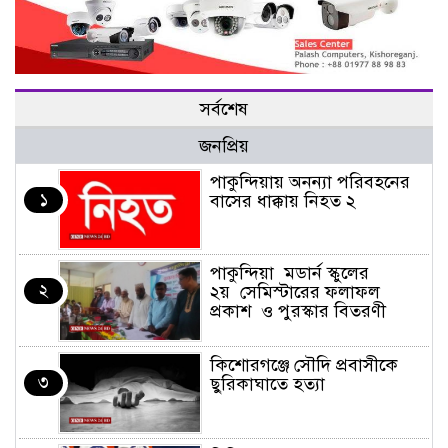
সর্বশেষ
জনপ্রিয়
পাকুন্দিয়ায় অনন্যা পরিবহনের
১
বাসের ধাক্কায় নিহত ২
পাকুন্দিয়া মডার্ন স্কুলের
২
২য় সেমিস্টারের ফলাফল
প্রকাশ ও পুরস্কার বিতরণী
কিশোরগঞ্জে সৌদি প্রবাসীকে
৩
ছুরিকাঘাতে হত্যা