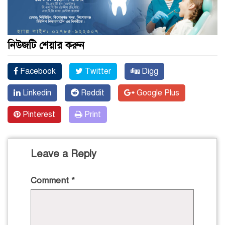
নিউজটি শেয়ার করুন
Facebook
Twitter
Digg
Linkedin
Reddit
Google Plus
Pinterest
Print
Leave a Reply
Comment
*