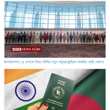
বাংলাদেশসহ ১৪ দেশকে নিয়ে সৌদির নতুন সমুদ্রকেন্দ্রিক সামরিক জোট ঘোষণা