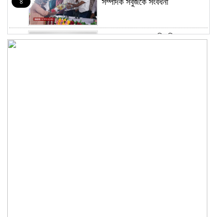
৪
সম্পাদক সবুজকে সংবর্ধনা
৪ মন্ত্রণালয়ে নতুন সচিব নিয়োগ, ২
৫
জনের পদোন্নতি
শেখ হাসিনার সঙ্গে পালানোর ফ্লাইট
৬
কীভাবে মিস করেছিলেন সালমান এফ
রহমান
ভাত রান্নার সময় নরম হয়ে গেলে কী
৭
করবেন