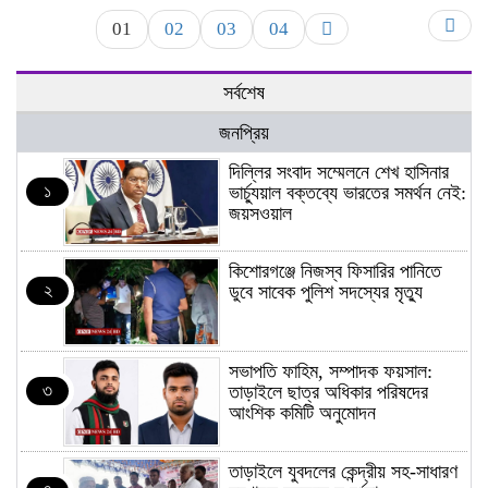
01
02
03
04
সর্বশেষ
জনপ্রিয়
দিল্লির সংবাদ সম্মেলনে শেখ হাসিনার
১
ভার্চ্যুয়াল বক্তব্যে ভারতের সমর্থন নেই:
জয়সওয়াল
কিশোরগঞ্জে নিজস্ব ফিসারির পানিতে
২
ডুবে সাবেক পুলিশ সদস্যের মৃত্যু
সভাপতি ফাহিম, সম্পাদক ফয়সাল:
৩
তাড়াইলে ছাত্র অধিকার পরিষদের
আংশিক কমিটি অনুমোদন
তাড়াইলে যুবদলের কেন্দ্রীয় সহ-সাধারণ