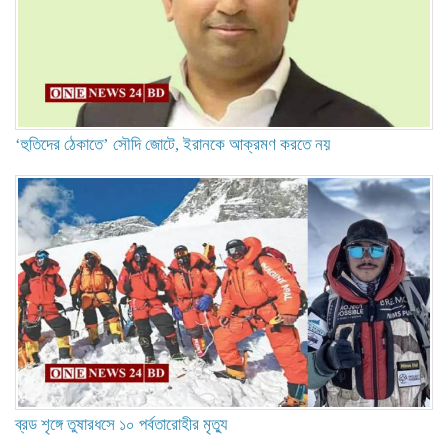
‘হুতিদের ঠেকাতে’ সৌদি জোটে, ইরানকে আক্রমণ করতে নয়
ব্রড শৃঙ্গে তুষারধসে ১০ পর্বতারোহীর মৃত্যু