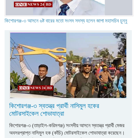
কিশোরগঞ্জ-৩ আসনে ৬ষ্ট বারের মতো সংসদ সদস্য হলেন জাপা মহাসচিব চুন্নু
কিশোরগঞ্জ-৩ স্বতন্ত্র প্রার্থী নাসিমুল হকের
মোটরসাইকেল শোভাযাত্রা
কিশোরগঞ্জ-৩ (তাড়াইল-করিমগঞ্জ) সংসদীয় আসনে স্বতন্ত্র প্রার্থী মেজর
অবসরপ্রাপ্ত নাসিমুল হক (কাঁচি) মোটরসাইকেল শোভাযাত্রা করেছেন।