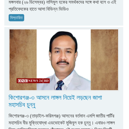
মঙ্গলবার (২৬ ডিসেম্বর) নাসিমুল হকের সমর্থকদের সঙ্গে কথা বলে ও এই
প্রতিবেদকের হাতে আসা বিভিন্ন ভিডিও
বিস্তারিত
কিশোরগঞ্জ-৩ আসনে লাঙ্গল নিয়েই লড়ছেন জাপা
মহাসচিব চুন্নু
কিশোরগঞ্জ-৩ (তাড়াইল-করিমগঞ্জ) আসনের বর্তমান এমপি জাতীয় পার্টির
মহাসচিব বীর মুক্তিযোদ্ধা এডভোকেট মুজিবুল হক চুন্নু। এবারও লাঙ্গল