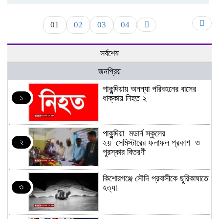
01
02
03
04
সর্বশেষ
জনপ্রিয়
পাকুন্দিয়ায় অনন্যা পরিবহনের বাসের
১
ধাক্কায় নিহত ২
পাকুন্দিয়া মডার্ন স্কুলের
২
২য় সেমিস্টারের ফলাফল প্রকাশ ও
পুরস্কার বিতরণী
কিশোরগঞ্জে সৌদি প্রবাসীকে ছুরিকাঘাতে
৩
হত্যা