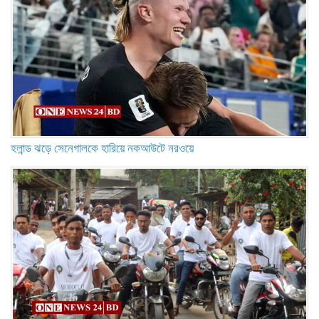
হলান্ড ঝড়ে সেনেগালকে হারিয়ে নকআউটে নরওয়ে