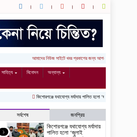
আমাদের নিউজ সাইটে খবর প্রকাশের জন্য আপনার লিখা (তথ্য, ছবি ও ভ
সাহিত্য
বিনোদন
অন্যান্য
কিশোরগঞ্জে যথাযোগ্য মর্যাদায় পালিত হলো ‘জুলাই গণঅভ্যুত্থান দিবস’
দ
সর্বশেষ
জনপ্রিয়
কিশোরগঞ্জে যথাযোগ্য মর্যাদায়
১
পালিত হলো ‘জুলাই