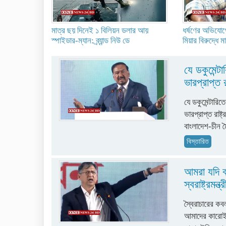
মাত্র ছয় দিনেই ১ বিলিয়ন ডলার আয়
ধর্ষণের অভিযোগে
স্পাইডার-ম্যান: ব্র্যান্ড নিউ ডে
মিয়ার বিরুদ্ধে ম
যে ডকুমেন্ট
ভারপ্রাপ্ত র
যে ডকুমেন্টারি
ভারপ্রাপ্ত রাষ
বাংলাদেশ-চীন মৈ
বিস্তারিত
আমরা যদি ব
স্বরাষ্ট্রমন্ত্র
স্বৈরাচারের কব
আমাদের কারোই থ