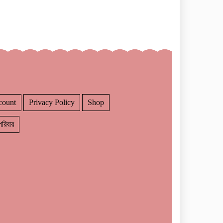
count
Privacy Policy
Shop
রিবার