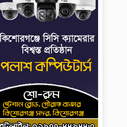
ধর্ষণের অভিযোগে কনটেন্ট
৭
ক্রিয়েটর রিপন মিয়ার বিরুদ্ধে
মামলা
যে ডকুমেন্টারিতে আবু সাঈদের
৮
ছবি নেই, সেটা কোনো
ডকুমেন্টারি নয়: ভারপ্রাপ্ত
রাষ্ট্রপতি
আমরা যদি বলি জুলাই কার,
৯
জুলাই কার— জুলাই কারোই
থাকবে না: স্বরাষ্ট্রমন্ত্রী
হোসেনপুরে জুলাই
১০
গণঅভ্যুত্থানের শহীদ
আব্দুল্লাহ বিন জাহিদের কবরে
শ্রদ্ধা নিবেদন