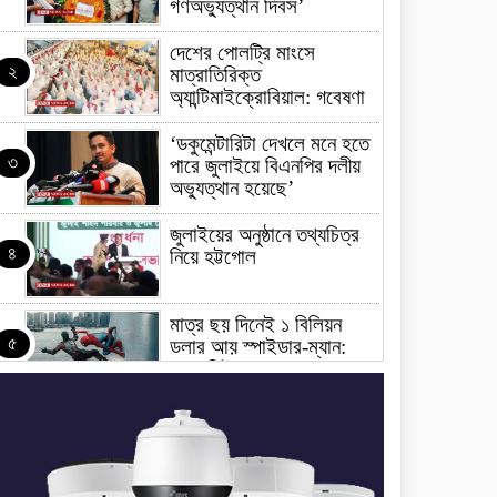
গণঅভ্যুত্থান দিবস’
দেশের পোলট্রি মাংসে
২
মাত্রাতিরিক্ত
অ্যান্টিমাইক্রোবিয়াল: গবেষণা
‘ডকুমেন্টারিটা দেখলে মনে হতে
৩
পারে জুলাইয়ে বিএনপির দলীয়
অভ্যুত্থান হয়েছে’
জুলাইয়ের অনুষ্ঠানে তথ্যচিত্র
৪
নিয়ে হট্টগোল
মাত্র ছয় দিনেই ১ বিলিয়ন
৫
ডলার আয় স্পাইডার-ম্যান:
ব্র্যান্ড নিউ ডে
ধর্ষণের অভিযোগে কনটেন্ট
৬
ক্রিয়েটর রিপন মিয়ার বিরুদ্ধে
মামলা