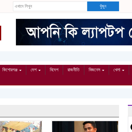
খুঁজুন
কিশোরগঞ্জ
দেশ
বিদেশ
রাজনীতি
বিজনেস
খেলা