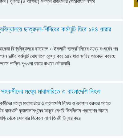
হমদ। বুধবার (৫ আগস্ট) সকালে রাজধানীর শেরেবাংলা নগরে
ববিদ্যালয়ে ছাত্রদল-শিবিরের কর্মসূচি ঘিরে ১৪৪ ধারার
োকেয়া বিশ্ববিদ্যালয়ে ছাত্রদল ও ইসলামী ছাত্রশিবিরের মধ্যে সংঘর্ষের পর
ঠন দুটির কর্মসূচি ঘোষণাকে কেন্দ্র করে ১৪৪ ধারা জারির আবেদন করেছে
্পাসে শান্তি-শৃঙ্খলা বজায় রাখতে ফৌজদারি
সহকর্মীদের মধ্যে মারামারিতে ৩ বাংলাদেশি নিহত
কর্মীদের মধ্যে মারামারিতে ৩ বাংলাদেশি নিহত ও একজন গুরুতর আহত
র রাজধানী কুয়ালালামপুরের অদূরে নেগরি সিমবিলান প্রদেশের তামান
 বাড়ি থেকে সোমবার বিকেলে লাশ তিনটি উদ্ধার করে