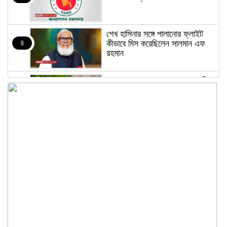
শেখ হাসিনার সঙ্গে পালানোর ফ্লাইট
৪
কীভাবে মিস করেছিলেন সালমান এফ
রহমান
ভাত রান্নার সময় নরম হয়ে গেলে কী
৫
করবেন
মৃত্যুদণ্ড বাদ না দেওয়ায়
৬
প্রত্যক্ষদর্শীদের তথ্য দেয়নি জাতিসংঘ:
ট্রাইব্যুনালকে প্রসিকিউটর
তাড়াইলে রাউতি মানবসেবা ফাউন্ডেশনের
৭
আয়োজনে কাফন-দাফন বিষয়ক বিশেষ
প্রশিক্ষণ কর্মশালা
৪ বিভাগে অতি ভারি বৃষ্টির সতর্কবার্তা