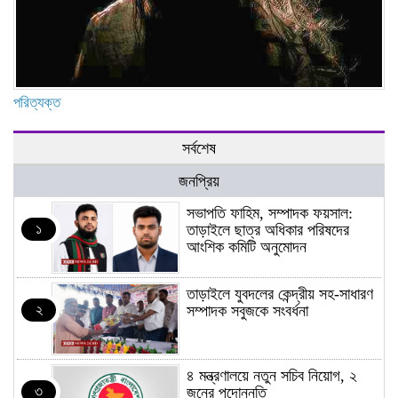
পরিত্যক্ত
সর্বশেষ
জনপ্রিয়
সভাপতি ফাহিম, সম্পাদক ফয়সাল:
১
তাড়াইলে ছাত্র অধিকার পরিষদের
আংশিক কমিটি অনুমোদন
তাড়াইলে যুবদলের কেন্দ্রীয় সহ-সাধারণ
২
সম্পাদক সবুজকে সংবর্ধনা
৪ মন্ত্রণালয়ে নতুন সচিব নিয়োগ, ২
৩
জনের পদোন্নতি