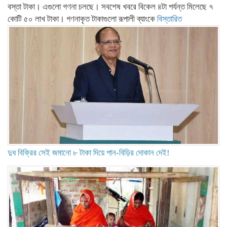
বস্তা টাকা। এগুলো গণনা চলছে। সবশেষ খবরে বিকেল ৪টা পর্যন্ত মিলেছে ৭
কোটি ৫০ লাখ টাকা। গণনাকৃত টাকাগুলো রূপালী ব্যাংকে
বিস্তারিত
দুধ বিক্রির সেই জমানো ৮ টাকা দিয়ে পান-বিড়ির দোকান দেই!