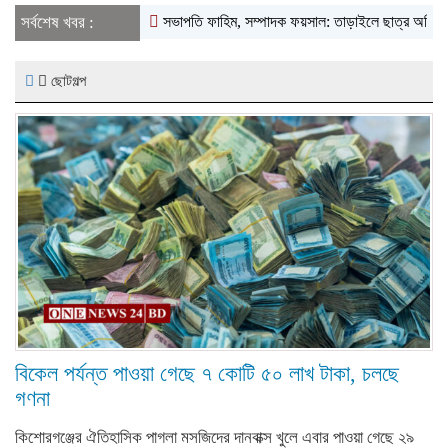
সর্বশেষ খবর :
সভাপতি ফাহিম, সম্পাদক ফয়সাল: তাড়াইলে ছাত্র অধিকার পরিষ
ছোটগল্প
বিকেল পর্যন্ত পাওয়া গেছে ৭ কোটি ৫০ লাখ টাকা, চলছে
গণনা
কিশোরগঞ্জের ঐতিহাসিক পাগলা মসজিদের দানবাক্স খুলে এবার পাওয়া গেছে ২৯