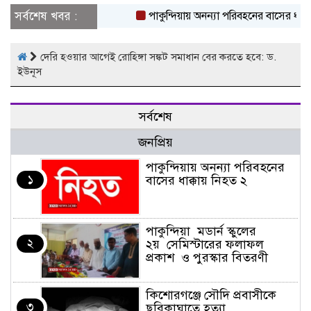
সর্বশেষ খবর :
পাকুন্দিয়ায় অনন্যা পরিবহনের বাসের ধাক্কা
দেরি হওয়ার আগেই রোহিঙ্গা সঙ্কট সমাধান বের করতে হবে: ড.
ইউনূস
সর্বশেষ
জনপ্রিয়
পাকুন্দিয়ায় অনন্যা পরিবহনের
১
বাসের ধাক্কায় নিহত ২
পাকুন্দিয়া মডার্ন স্কুলের
২
২য় সেমিস্টারের ফলাফল
প্রকাশ ও পুরস্কার বিতরণী
কিশোরগঞ্জে সৌদি প্রবাসীকে
৩
ছুরিকাঘাতে হত্যা