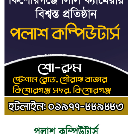
৮
২ জনের পদোন্নতি
শেখ হাসিনার সঙ্গে পালানোর
৯
ফ্লাইট কীভাবে মিস করেছিলেন
সালমান এফ রহমান
ভাত রান্নার সময় নরম হয়ে গেলে
১০
কী করবেন