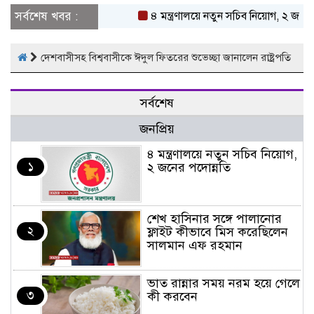
সর্বশেষ খবর :
৪ মন্ত্রণালয়ে নতুন সচিব নিয়োগ, ২ জনের 
দেশবাসীসহ বিশ্ববাসীকে ঈদুল ফিতরের শুভেচ্ছা জানালেন রাষ্ট্রপতি
সর্বশেষ
জনপ্রিয়
৪ মন্ত্রণালয়ে নতুন সচিব নিয়োগ,
১
২ জনের পদোন্নতি
শেখ হাসিনার সঙ্গে পালানোর
২
ফ্লাইট কীভাবে মিস করেছিলেন
সালমান এফ রহমান
ভাত রান্নার সময় নরম হয়ে গেলে
৩
কী করবেন