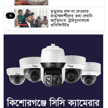
মৃত্যুদণ্ড বাদ না দেওয়ায়
৪
প্রত্যক্ষদর্শীদের তথ্য দেয়নি
জাতিসংঘ: ট্রাইব্যুনালকে
প্রসিকিউটর
তাড়াইলে রাউতি মানবসেবা
৫
ফাউন্ডেশনের আয়োজনে কাফন-
দাফন বিষয়ক বিশেষ প্রশিক্ষণ
কর্মশালা
৪ বিভাগে অতি ভারি বৃষ্টির
৬
সতর্কবার্তা
রাষ্ট্রপতি নির্বাচনের ভোটার
৭
তালিকা পেল ইসি
কিশোরগঞ্জে যথাযোগ্য মর্যাদায়
৮
পালিত হলো ‘জুলাই গণঅভ্যুত্থান