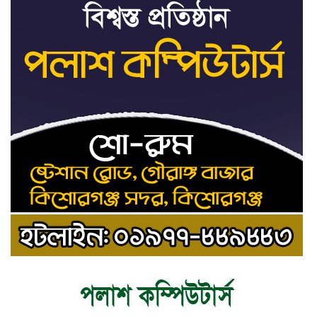
রাষ্ট্রপতি নির্বাচনের ভোটার তালিকা পেল
৯
ইসি
কিশোরগঞ্জে যথাযোগ্য মর্যাদায় পালিত
১০
হলো ‘জুলাই গণঅভ্যুত্থান দিবস’