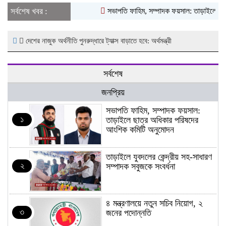
সর্বশেষ খবর :
সভাপতি ফাহিম, সম্পাদক ফয়সাল: তাড়াইলে ছাত্
দেশের নাজুক অর্থনীতি পুনরুদ্ধারে ট্যাক্স বাড়াতে হবে: অর্থমন্ত্রী
সর্বশেষ
জনপ্রিয়
সভাপতি ফাহিম, সম্পাদক ফয়সাল:
১
তাড়াইলে ছাত্র অধিকার পরিষদের
আংশিক কমিটি অনুমোদন
তাড়াইলে যুবদলের কেন্দ্রীয় সহ-সাধারণ
২
সম্পাদক সবুজকে সংবর্ধনা
৪ মন্ত্রণালয়ে নতুন সচিব নিয়োগ, ২
৩
জনের পদোন্নতি