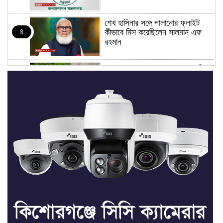
শেখ হাসিনার সঙ্গে পালানোর ফ্লাইট
৪
কীভাবে মিস করেছিলেন সালমান এফ
রহমান
ভাত রান্নার সময় নরম হয়ে গেলে কী
৫
করবেন
মৃত্যুদণ্ড বাদ না দেওয়ায়
৬
প্রত্যক্ষদর্শীদের তথ্য দেয়নি জাতিসংঘ:
ট্রাইব্যুনালকে প্রসিকিউটর
তাড়াইলে রাউতি মানবসেবা ফাউন্ডেশনের
৭
আয়োজনে কাফন-দাফন বিষয়ক বিশেষ
প্রশিক্ষণ কর্মশালা
৪ বিভাগে অতি ভারি বৃষ্টির সতর্কবার্তা
৮