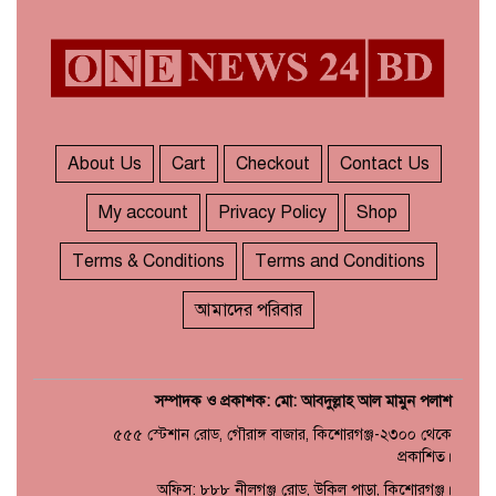
‘ডকুমেন্টারিটা দেখলে মনে হতে
৫
পারে জুলাইয়ে বিএনপির দলীয়
অভ্যুত্থান হয়েছে’
জুলাইয়ের অনুষ্ঠানে তথ্যচিত্র
৬
নিয়ে হট্টগোল
About Us
Cart
Checkout
Contact Us
My account
Privacy Policy
Shop
মাত্র ছয় দিনেই ১ বিলিয়ন ডলার
৭
আয় স্পাইডার-ম্যান: ব্র্যান্ড নিউ
Terms & Conditions
Terms and Conditions
ডে
আমাদের পরিবার
সম্পাদক ও প্রকাশক: মো: আবদুল্লাহ আল মামুন পলাশ
৫৫৫ স্টেশান রোড, গৌরাঙ্গ বাজার, কিশোরগঞ্জ-২৩০০ থেকে
প্রকাশিত।
অফিস: ৮৮৮ নীলগঞ্জ রোড, উকিল পাড়া, কিশোরগঞ্জ।