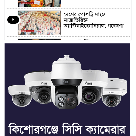
দেশের পোলট্রি মাংসে
৪
মাত্রাতিরিক্ত
অ্যান্টিমাইক্রোবিয়াল: গবেষণা
‘ডকুমেন্টারিটা দেখলে মনে হতে
৫
পারে জুলাইয়ে বিএনপির দলীয়
অভ্যুত্থান হয়েছে’
জুলাইয়ের অনুষ্ঠানে তথ্যচিত্র
৬
নিয়ে হট্টগোল
মাত্র ছয় দিনেই ১ বিলিয়ন ডলার
৭
আয় স্পাইডার-ম্যান: ব্র্যান্ড নিউ
ডে
ধর্ষণের অভিযোগে কনটেন্ট
৮
ক্রিয়েটর রিপন মিয়ার বিরুদ্ধে