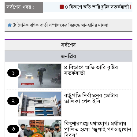
সর্বশেষ খবর :
৪ বিভাগে অতি ভারি বৃষ্টির সতর্কবার্তা
রাষ্
দৈনিক বণিক বার্তা সম্পাদকের বিরুদ্ধে মানহানির মামলা
সর্বশেষ
জনপ্রিয়
৪ বিভাগে অতি ভারি বৃষ্টির
১
সতর্কবার্তা
রাষ্ট্রপতি নির্বাচনের ভোটার
২
তালিকা পেল ইসি
কিশোরগঞ্জে যথাযোগ্য মর্যাদায়
৩
পালিত হলো ‘জুলাই গণঅভ্যুত্থান
দিবস’