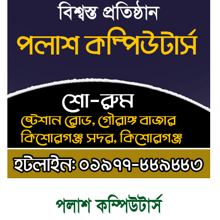
শেখ হাসিনার সঙ্গে পালানোর
৯
ফ্লাইট কীভাবে মিস করেছিলেন
সালমান এফ রহমান
ভাত রান্নার সময় নরম হয়ে গেলে
১০
কী করবেন