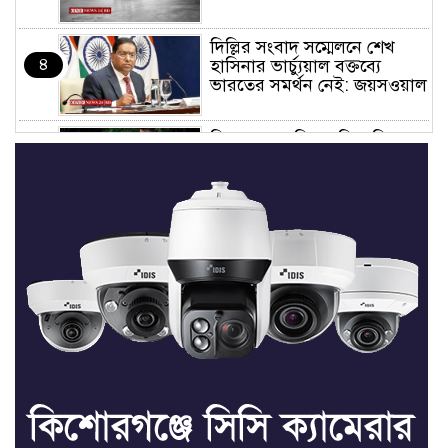
দিল্লির সংবাদ সম্মেলনে শেখ
৪
হাসিনার ভার্চ্যুয়াল বক্তব্যে
ভারতের সমর্থন নেই: জয়সওয়াল
কিশোরগঞ্জে নিজস্ব ফিসারির
৫
পানিতে ডুবে সাবেক পুলিশ
সদস্যের মৃত্যু
সভাপতি ফাহিম, সম্পাদক
৬
ফয়সাল: তাড়াইলে ছাত্র অধিকার
পরিষদের আংশিক কমিটি
অনুমোদন
তাড়াইলে যুবদলের কেন্দ্রীয় সহ-
৭
সাধারণ সম্পাদক সবুজকে
সংবর্ধনা
৪ মন্ত্রণালয়ে নতুন সচিব নিয়োগ,
৮
২ জনের পদোন্নতি