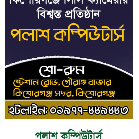
৮
প্রত্যক্ষদর্শীদের তথ্য দেয়নি
জাতিসংঘ: ট্রাইব্যুনালকে
প্রসিকিউটর
তাড়াইলে রাউতি মানবসেবা
৯
ফাউন্ডেশনের আয়োজনে কাফন-
দাফন বিষয়ক বিশেষ প্রশিক্ষণ
কর্মশালা
৪ বিভাগে অতি ভারি বৃষ্টির
১০
সতর্কবার্তা