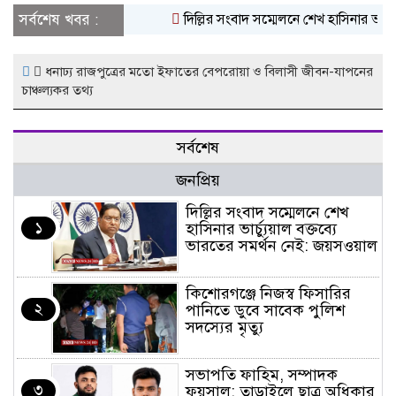
সর্বশেষ খবর :
দিল্লির সংবাদ সম্মেলনে শেখ হাসিনার ভার্চ্
ধনাঢ্য রাজপুত্রের মতো ইফাতের বেপরোয়া ও বিলাসী জীবন-যাপনের
চাঞ্চল্যকর তথ্য
সর্বশেষ
জনপ্রিয়
দিল্লির সংবাদ সম্মেলনে শেখ
১
হাসিনার ভার্চ্যুয়াল বক্তব্যে
ভারতের সমর্থন নেই: জয়সওয়াল
কিশোরগঞ্জে নিজস্ব ফিসারির
২
পানিতে ডুবে সাবেক পুলিশ
সদস্যের মৃত্যু
সভাপতি ফাহিম, সম্পাদক
৩
ফয়সাল: তাড়াইলে ছাত্র অধিকার