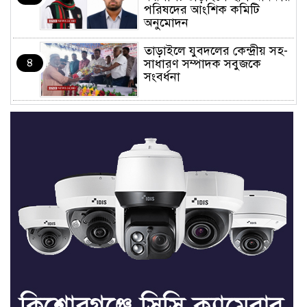
পরিষদের আংশিক কমিটি
অনুমোদন
তাড়াইলে যুবদলের কেন্দ্রীয় সহ-
৪
সাধারণ সম্পাদক সবুজকে
সংবর্ধনা
৪ মন্ত্রণালয়ে নতুন সচিব নিয়োগ,
৫
২ জনের পদোন্নতি
শেখ হাসিনার সঙ্গে পালানোর
৬
ফ্লাইট কীভাবে মিস করেছিলেন
সালমান এফ রহমান
ভাত রান্নার সময় নরম হয়ে গেলে
৭
কী করবেন
মৃত্যুদণ্ড বাদ না দেওয়ায়