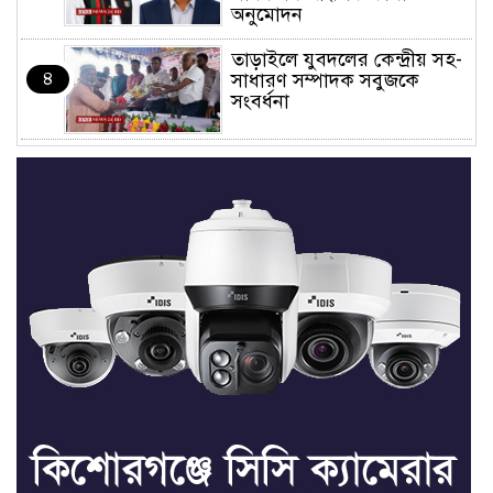
অনুমোদন
তাড়াইলে যুবদলের কেন্দ্রীয় সহ-
৪
সাধারণ সম্পাদক সবুজকে
সংবর্ধনা
৪ মন্ত্রণালয়ে নতুন সচিব নিয়োগ,
৫
২ জনের পদোন্নতি
শেখ হাসিনার সঙ্গে পালানোর
৬
ফ্লাইট কীভাবে মিস করেছিলেন
সালমান এফ রহমান
ভাত রান্নার সময় নরম হয়ে গেলে
৭
কী করবেন
মৃত্যুদণ্ড বাদ না দেওয়ায়
৮
প্রত্যক্ষদর্শীদের তথ্য দেয়নি