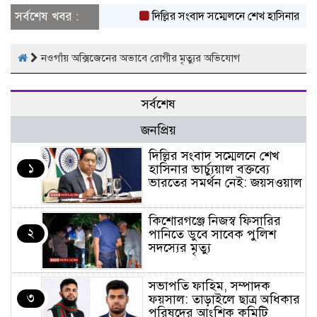
সর্বশেষ খবর :
দিল্লির সংবাদ সম্মেলনে শেখ হাসিনার ভার্চ
নওগাঁয় অক্সিজেনের অভাবে রোগীর মৃত্যুর অভিযোগ
সর্বশেষ
জনপ্রিয়
দিল্লির সংবাদ সম্মেলনে শেখ
১
হাসিনার ভার্চ্যুয়াল বক্তব্যে
ভারতের সমর্থন নেই: জয়সওয়াল
কিশোরগঞ্জে নিজস্ব ফিসারির
২
পানিতে ডুবে সাবেক পুলিশ
সদস্যের মৃত্যু
সভাপতি ফাহিম, সম্পাদক
৩
ফয়সাল: তাড়াইলে ছাত্র অধিকার
পরিষদের আংশিক কমিটি