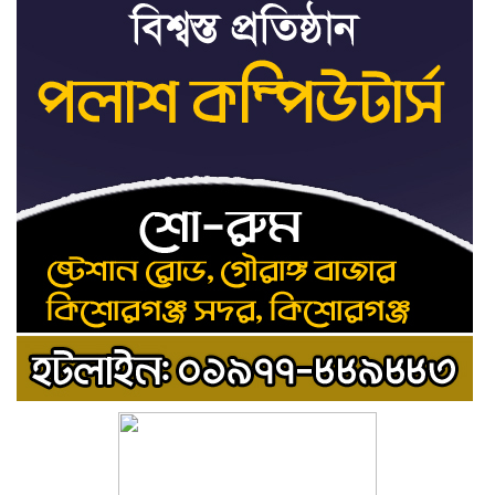
জাতিসংঘ: ট্রাইব্যুনালকে
প্রসিকিউটর
তাড়াইলে রাউতি মানবসেবা
৯
ফাউন্ডেশনের আয়োজনে কাফন-
দাফন বিষয়ক বিশেষ প্রশিক্ষণ
কর্মশালা
৪ বিভাগে অতি ভারি বৃষ্টির
১০
সতর্কবার্তা