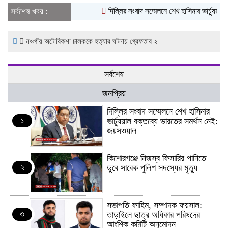
সর্বশেষ খবর :
দিল্লির সংবাদ সম্মেলনে শেখ হাসিনার ভার্চ্যুয়াল
নওগাঁয় অটোরিকশা চালককে হত্যার ঘটনায় গ্রেফতার ২
সর্বশেষ
জনপ্রিয়
দিল্লির সংবাদ সম্মেলনে শেখ হাসিনার
১
ভার্চ্যুয়াল বক্তব্যে ভারতের সমর্থন নেই:
জয়সওয়াল
কিশোরগঞ্জে নিজস্ব ফিসারির পানিতে
২
ডুবে সাবেক পুলিশ সদস্যের মৃত্যু
সভাপতি ফাহিম, সম্পাদক ফয়সাল:
৩
তাড়াইলে ছাত্র অধিকার পরিষদের
আংশিক কমিটি অনুমোদন