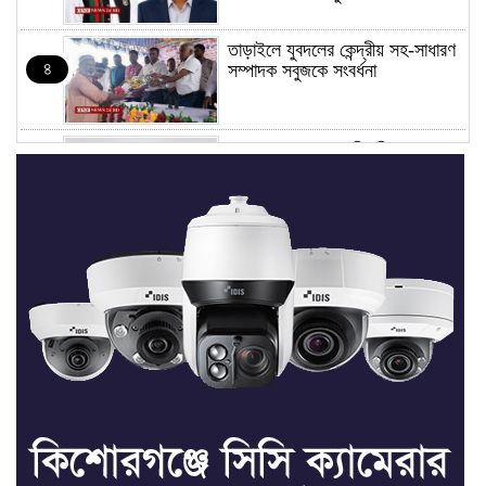
তাড়াইলে যুবদলের কেন্দ্রীয় সহ-সাধারণ
৪
সম্পাদক সবুজকে সংবর্ধনা
৪ মন্ত্রণালয়ে নতুন সচিব নিয়োগ, ২
৫
জনের পদোন্নতি
শেখ হাসিনার সঙ্গে পালানোর ফ্লাইট
৬
কীভাবে মিস করেছিলেন সালমান এফ
রহমান
ভাত রান্নার সময় নরম হয়ে গেলে কী
৭
করবেন
মৃত্যুদণ্ড বাদ না দেওয়ায়
৮
প্রত্যক্ষদর্শীদের তথ্য দেয়নি জাতিসংঘ: