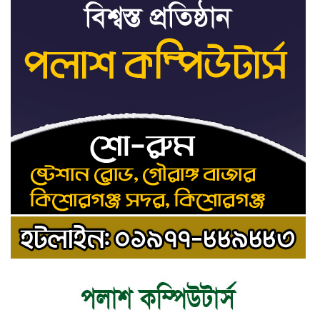
ট্রাইব্যুনালকে প্রসিকিউটর
তাড়াইলে রাউতি মানবসেবা ফাউন্ডেশনের
৯
আয়োজনে কাফন-দাফন বিষয়ক বিশেষ
প্রশিক্ষণ কর্মশালা
৪ বিভাগে অতি ভারি বৃষ্টির সতর্কবার্তা
১০