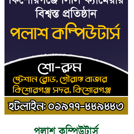
৮
জনের পদোন্নতি
শেখ হাসিনার সঙ্গে পালানোর ফ্লাইট
৯
কীভাবে মিস করেছিলেন সালমান এফ
রহমান
ভাত রান্নার সময় নরম হয়ে গেলে কী
১০
করবেন