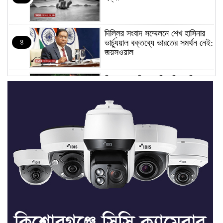
দিল্লির সংবাদ সম্মেলনে শেখ হাসিনার
৪
ভার্চ্যুয়াল বক্তব্যে ভারতের সমর্থন নেই:
জয়সওয়াল
কিশোরগঞ্জে নিজস্ব ফিসারির পানিতে
৫
ডুবে সাবেক পুলিশ সদস্যের মৃত্যু
সভাপতি ফাহিম, সম্পাদক ফয়সাল:
৬
তাড়াইলে ছাত্র অধিকার পরিষদের
আংশিক কমিটি অনুমোদন
তাড়াইলে যুবদলের কেন্দ্রীয় সহ-সাধারণ
৭
সম্পাদক সবুজকে সংবর্ধনা
৪ মন্ত্রণালয়ে নতুন সচিব নিয়োগ, ২