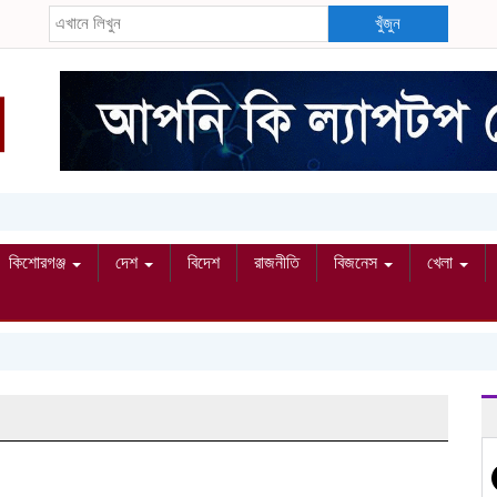
খুঁজুন
কিশোরগঞ্জ
দেশ
বিদেশ
রাজনীতি
বিজনেস
খেলা