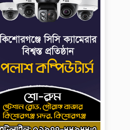
ভাত রান্নার সময় নরম হয়ে
৭
গেলে কী করবেন
মৃত্যুদণ্ড বাদ না দেওয়ায়
৮
প্রত্যক্ষদর্শীদের তথ্য দেয়নি
জাতিসংঘ: ট্রাইব্যুনালকে
প্রসিকিউটর
তাড়াইলে রাউতি মানবসেবা
৯
ফাউন্ডেশনের আয়োজনে কাফন-
দাফন বিষয়ক বিশেষ প্রশিক্ষণ
কর্মশালা
৪ বিভাগে অতি ভারি বৃষ্টির
১০
সতর্কবার্তা