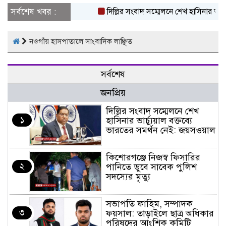
সর্বশেষ খবর :
দিল্লির সংবাদ সম্মেলনে শেখ হাসিনার ভার্চ্য
নওগাঁয় হাসপাতালে সাংবাদিক লাঞ্ছিত
সর্বশেষ
জনপ্রিয়
দিল্লির সংবাদ সম্মেলনে শেখ
১
হাসিনার ভার্চ্যুয়াল বক্তব্যে
ভারতের সমর্থন নেই: জয়সওয়াল
কিশোরগঞ্জে নিজস্ব ফিসারির
২
পানিতে ডুবে সাবেক পুলিশ
সদস্যের মৃত্যু
সভাপতি ফাহিম, সম্পাদক
৩
ফয়সাল: তাড়াইলে ছাত্র অধিকার
পরিষদের আংশিক কমিটি