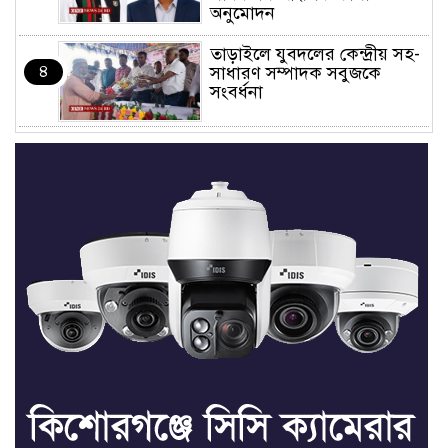
অনুমোদন
তাড়াইলে যুবদলের কেন্দ্রীয় সহ-
৪
সাধারণ সম্পাদক সবুজকে
সংবর্ধনা
৪ মন্ত্রণালয়ে নতুন সচিব নিয়োগ,
৫
২ জনের পদোন্নতি
শেখ হাসিনার সঙ্গে পালানোর
৬
ফ্লাইট কীভাবে মিস করেছিলেন
সালমান এফ রহমান
ভাত রান্নার সময় নরম হয়ে গেলে
৭
কী করবেন