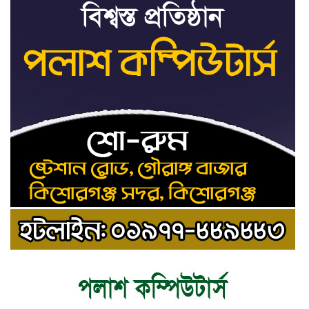
ট্রাইব্যুনালকে প্রসিকিউটর
তাড়াইলে রাউতি মানবসেবা ফাউন্ডেশনের
৯
আয়োজনে কাফন-দাফন বিষয়ক বিশেষ
প্রশিক্ষণ কর্মশালা
৪ বিভাগে অতি ভারি বৃষ্টির সতর্কবার্তা
১০