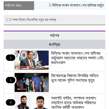
সর্বশেষ খবর :
দিল্লির সংবাদ সম্মেলনে শেখ হাসিনার ভার্চ্যুয়াল
শপথ নিলেন পিএসসির নতুন চার সদস্য
সর্বশেষ
জনপ্রিয়
দিল্লির সংবাদ সম্মেলনে শেখ হাসিনার
১
ভার্চ্যুয়াল বক্তব্যে ভারতের সমর্থন নেই:
জয়সওয়াল
কিশোরগঞ্জে নিজস্ব ফিসারির পানিতে
২
ডুবে সাবেক পুলিশ সদস্যের মৃত্যু
সভাপতি ফাহিম, সম্পাদক ফয়সাল:
৩
তাড়াইলে ছাত্র অধিকার পরিষদের
আংশিক কমিটি অনুমোদন