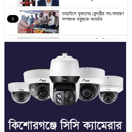
তাড়াইলে যুবদলের কেন্দ্রীয় সহ-সাধারণ
৪
সম্পাদক সবুজকে সংবর্ধনা
৪ মন্ত্রণালয়ে নতুন সচিব নিয়োগ, ২
৫
জনের পদোন্নতি
শেখ হাসিনার সঙ্গে পালানোর ফ্লাইট
৬
কীভাবে মিস করেছিলেন সালমান এফ
রহমান
ভাত রান্নার সময় নরম হয়ে গেলে কী
৭
করবেন
মৃত্যুদণ্ড বাদ না দেওয়ায়
৮
প্রত্যক্ষদর্শীদের তথ্য দেয়নি জাতিসংঘ: