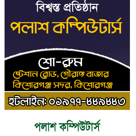
দিল্লির সংবাদ সম্মেলনে শেখ হাসিনার
৯
ভার্চ্যুয়াল বক্তব্যে ভারতের সমর্থন নেই:
জয়সওয়াল
কিশোরগঞ্জে নিজস্ব ফিসারির পানিতে
১০
ডুবে সাবেক পুলিশ সদস্যের মৃত্যু