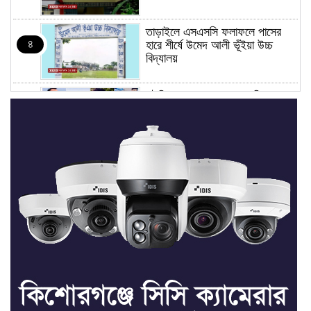
তাড়াইলে এসএসসি ফলাফলে পাসের
৪
হারে শীর্ষে উমেদ আলী ভূঁইয়া উচ্চ
বিদ্যালয়
সৌদি আরবে আগুন মৃত্যু: পরিচয়
৫
মিলেছে নওগাঁর ১৩ জনের
পাকুন্দিয়ায় অনন্যা পরিবহনের বাসের
৬
ধাক্কায় নিহত ২
পাকুন্দিয়া মডার্ন স্কুলের
৭
২য় সেমিস্টারের ফলাফল প্রকাশ ও
পুরস্কার বিতরণী
কিশোরগঞ্জে সৌদি প্রবাসীকে ছুরিকাঘাতে
৮
হত্যা