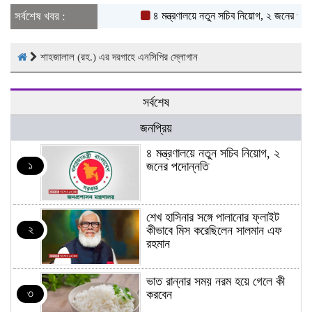
সর্বশেষ খবর :
৪ মন্ত্রণালয়ে নতুন সচিব নিয়োগ, ২ জনের পদোন্
শাহজালাল (রহ.) এর দরগাহে এনসিপির স্লোগান
সর্বশেষ
জনপ্রিয়
৪ মন্ত্রণালয়ে নতুন সচিব নিয়োগ, ২
১
জনের পদোন্নতি
শেখ হাসিনার সঙ্গে পালানোর ফ্লাইট
২
কীভাবে মিস করেছিলেন সালমান এফ
রহমান
ভাত রান্নার সময় নরম হয়ে গেলে কী
৩
করবেন