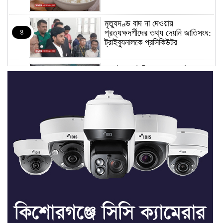
মৃত্যুদণ্ড বাদ না দেওয়ায়
৪
প্রত্যক্ষদর্শীদের তথ্য দেয়নি জাতিসংঘ:
ট্রাইব্যুনালকে প্রসিকিউটর
তাড়াইলে রাউতি মানবসেবা ফাউন্ডেশনের
৫
আয়োজনে কাফন-দাফন বিষয়ক বিশেষ
প্রশিক্ষণ কর্মশালা
৪ বিভাগে অতি ভারি বৃষ্টির সতর্কবার্তা
৬
রাষ্ট্রপতি নির্বাচনের ভোটার তালিকা পেল
৭
ইসি
কিশোরগঞ্জে যথাযোগ্য মর্যাদায় পালিত
৮
হলো ‘জুলাই গণঅভ্যুত্থান দিবস’