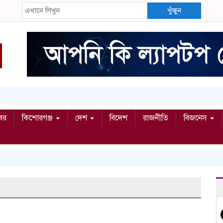
খুঁজুন
বর
কিশোরগঞ্জ
দেশ
বিদেশ
রাজনীতি
বিজনেস