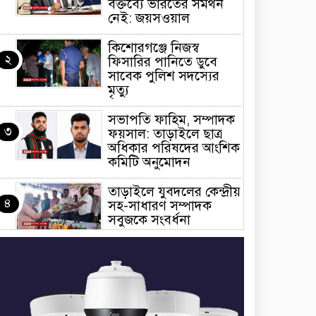
বক্তব্যে ভারতের সমর্থন
নেই: জয়সওয়াল
কিশোরগঞ্জে নিজস্ব
২
ফিসারির পানিতে ডুবে
সাবেক পুলিশ সদস্যের
মৃত্যু
সভাপতি ফাহিম, সম্পাদক
৩
ফয়সাল: তাড়াইলে ছাত্র
অধিকার পরিষদের আংশিক
কমিটি অনুমোদন
তাড়াইলে যুবদলের কেন্দ্রীয়
৪
সহ-সাধারণ সম্পাদক
সবুজকে সংবর্ধনা
৪ মন্ত্রণালয়ে নতুন সচিব
৫
নিয়োগ, ২ জনের পদোন্নতি
শেখ হাসিনার সঙ্গে