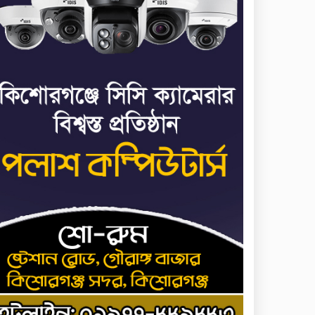
৬
পালানোর ফ্লাইট কীভাবে
মিস করেছিলেন সালমান
এফ রহমান
ভাত রান্নার সময় নরম হয়ে
৭
গেলে কী করবেন
মৃত্যুদণ্ড বাদ না দেওয়ায়
৮
প্রত্যক্ষদর্শীদের তথ্য দেয়নি
জাতিসংঘ: ট্রাইব্যুনালকে
প্রসিকিউটর