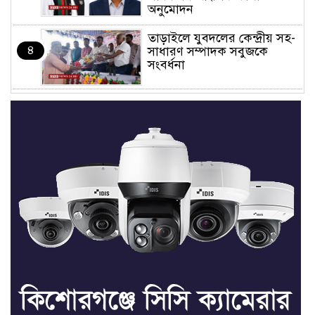
অনুমোদন
তাড়াইলে যুবদলের কেন্দ্রীয় সহ-
৪
সাধারণ সম্পাদক সবুজকে
সংবর্ধনা
৪ মন্ত্রণালয়ে নতুন সচিব নিয়োগ,
৫
২ জনের পদোন্নতি
শেখ হাসিনার সঙ্গে পালানোর
৬
ফ্লাইট কীভাবে মিস করেছিলেন
সালমান এফ রহমান
ভাত রান্নার সময় নরম হয়ে গেলে
৭
কী করবেন
মৃত্যুদণ্ড বাদ না দেওয়ায়
৮
প্রত্যক্ষদর্শীদের তথ্য দেয়নি