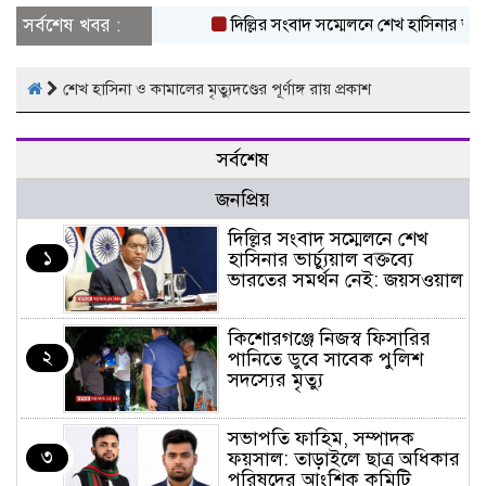
সর্বশেষ খবর :
দিল্লির সংবাদ সম্মেলনে শেখ হাসিনার ভার্চ্য
শেখ হাসিনা ও কামালের মৃত্যুদণ্ডের পূর্ণাঙ্গ রায় প্রকাশ
সর্বশেষ
জনপ্রিয়
দিল্লির সংবাদ সম্মেলনে শেখ
১
হাসিনার ভার্চ্যুয়াল বক্তব্যে
ভারতের সমর্থন নেই: জয়সওয়াল
কিশোরগঞ্জে নিজস্ব ফিসারির
২
পানিতে ডুবে সাবেক পুলিশ
সদস্যের মৃত্যু
সভাপতি ফাহিম, সম্পাদক
৩
ফয়সাল: তাড়াইলে ছাত্র অধিকার
পরিষদের আংশিক কমিটি