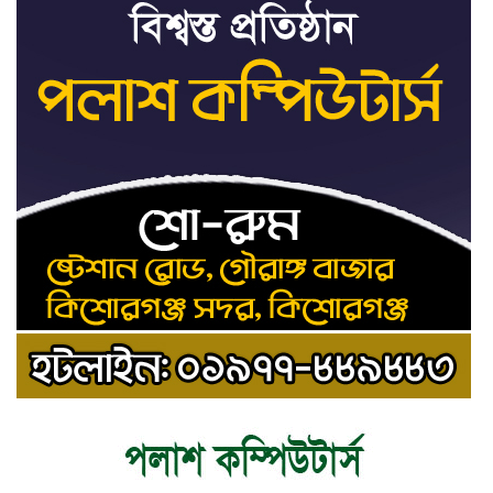
ট্রাইব্যুনালকে প্রসিকিউটর
তাড়াইলে রাউতি মানবসেবা ফাউন্ডেশনের
৯
আয়োজনে কাফন-দাফন বিষয়ক বিশেষ
প্রশিক্ষণ কর্মশালা
৪ বিভাগে অতি ভারি বৃষ্টির সতর্কবার্তা
১০