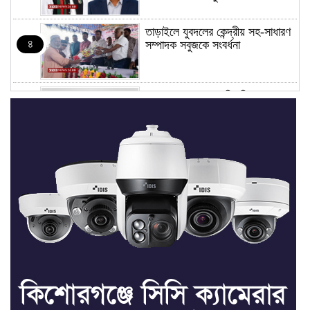
তাড়াইলে যুবদলের কেন্দ্রীয় সহ-সাধারণ
৪
সম্পাদক সবুজকে সংবর্ধনা
৪ মন্ত্রণালয়ে নতুন সচিব নিয়োগ, ২
৫
জনের পদোন্নতি
শেখ হাসিনার সঙ্গে পালানোর ফ্লাইট
৬
কীভাবে মিস করেছিলেন সালমান এফ
রহমান
ভাত রান্নার সময় নরম হয়ে গেলে কী
৭
করবেন
মৃত্যুদণ্ড বাদ না দেওয়ায়
৮
প্রত্যক্ষদর্শীদের তথ্য দেয়নি জাতিসংঘ: