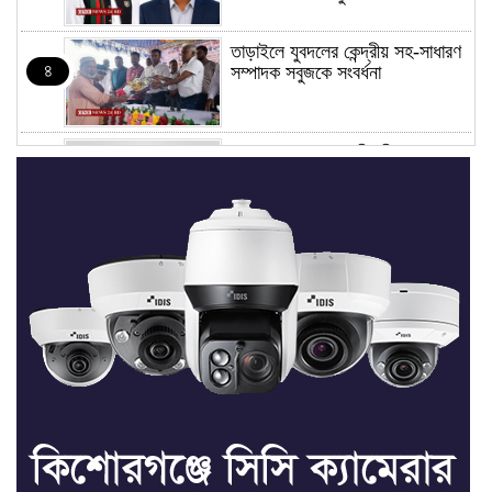
তাড়াইলে যুবদলের কেন্দ্রীয় সহ-সাধারণ
৪
সম্পাদক সবুজকে সংবর্ধনা
৪ মন্ত্রণালয়ে নতুন সচিব নিয়োগ, ২
৫
জনের পদোন্নতি
শেখ হাসিনার সঙ্গে পালানোর ফ্লাইট
৬
কীভাবে মিস করেছিলেন সালমান এফ
রহমান
ভাত রান্নার সময় নরম হয়ে গেলে কী
৭
করবেন
মৃত্যুদণ্ড বাদ না দেওয়ায়
৮
প্রত্যক্ষদর্শীদের তথ্য দেয়নি জাতিসংঘ: