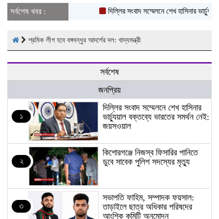
সর্বশেষ খবর :
দিল্লির সংবাদ সম্মেলনে শেখ হাসিনার ভার্চ্যুয়া
শ্রমিক লীগ হবে বঙ্গবন্ধুর আদর্শের দল: খাদ্যমন্ত্রী
সর্বশেষ
জনপ্রিয়
দিল্লির সংবাদ সম্মেলনে শেখ হাসিনার
১
ভার্চ্যুয়াল বক্তব্যে ভারতের সমর্থন নেই:
জয়সওয়াল
কিশোরগঞ্জে নিজস্ব ফিসারির পানিতে
২
ডুবে সাবেক পুলিশ সদস্যের মৃত্যু
সভাপতি ফাহিম, সম্পাদক ফয়সাল:
৩
তাড়াইলে ছাত্র অধিকার পরিষদের
আংশিক কমিটি অনুমোদন