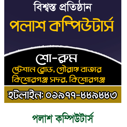
ট্রাইব্যুনালকে প্রসিকিউটর
তাড়াইলে রাউতি মানবসেবা ফাউন্ডেশনের
৯
আয়োজনে কাফন-দাফন বিষয়ক বিশেষ
প্রশিক্ষণ কর্মশালা
৪ বিভাগে অতি ভারি বৃষ্টির সতর্কবার্তা
১০