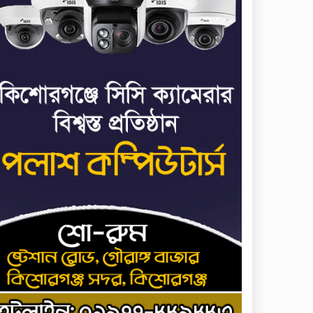
জাতিসংঘ: ট্রাইব্যুনালকে
প্রসিকিউটর
তাড়াইলে রাউতি
৭
মানবসেবা ফাউন্ডেশনের
আয়োজনে কাফন-দাফন
বিষয়ক বিশেষ প্রশিক্ষণ
র্মশালা
৪ বিভাগে অতি ভারি বৃষ্টির
৮
সতর্কবার্তা
রাষ্ট্রপতি নির্বাচনের ভোটার
৯
তালিকা পেল ইসি
কিশোরগঞ্জে যথাযোগ্য
১০
মর্যাদায় পালিত হলো
‘জুলাই গণঅভ্যুত্থান দিবস’