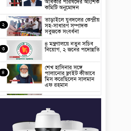
অধিকার পরিষদের আংশিক
কমিটি অনুমোদন
তাড়াইলে যুবদলের কেন্দ্রীয়
২
সহ-সাধারণ সম্পাদক
সবুজকে সংবর্ধনা
৪ মন্ত্রণালয়ে নতুন সচিব
৩
নিয়োগ, ২ জনের পদোন্নতি
শেখ হাসিনার সঙ্গে
৪
পালানোর ফ্লাইট কীভাবে
মিস করেছিলেন সালমান
এফ রহমান
ভাত রান্নার সময় নরম হয়ে
৫
গেলে কী করবেন
মৃত্যুদণ্ড বাদ না দেওয়ায়
৬
প্রত্যক্ষদর্শীদের তথ্য দেয়নি