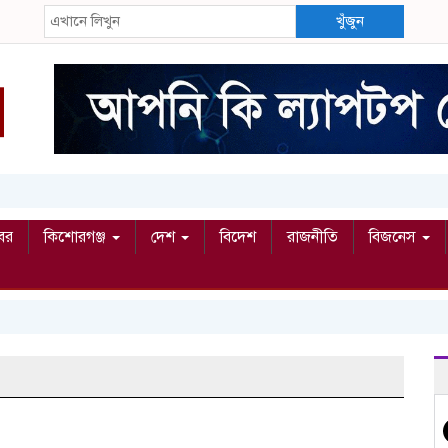
খুঁজুন
বর
কিশোরগঞ্জ
দেশ
বিদেশ
রাজনীতি
বিজনেস