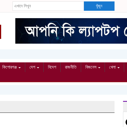
খুঁজুন
কিশোরগঞ্জ
দেশ
বিদেশ
রাজনীতি
বিজনেস
খেলা