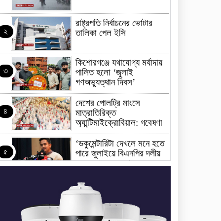
রাষ্ট্রপতি নির্বাচনের ভোটার
২
তালিকা পেল ইসি
কিশোরগঞ্জে যথাযোগ্য মর্যাদায়
৩
পালিত হলো ‘জুলাই
গণঅভ্যুত্থান দিবস’
দেশের পোলট্রি মাংসে
৪
মাত্রাতিরিক্ত
অ্যান্টিমাইক্রোবিয়াল: গবেষণা
‘ডকুমেন্টারিটা দেখলে মনে হতে
৫
পারে জুলাইয়ে বিএনপির দলীয়
অভ্যুত্থান হয়েছে’
জুলাইয়ের অনুষ্ঠানে তথ্যচিত্র
৬
নিয়ে হট্টগোল