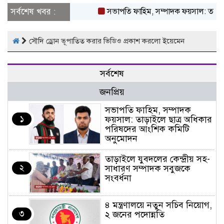
সর্বশেষ খবর :
সভাপতি ফাহিম, সম্পাদক ফয়সাল: তাড়াইল
সৌদি ড্রোন ভূপাতিত করার ভিডিও প্রকাশ করলো ইয়েমেন
সর্বশেষ
জনপ্রিয়
সভাপতি ফাহিম, সম্পাদক
১
ফয়সাল: তাড়াইলে ছাত্র অধিকার
পরিষদের আংশিক কমিটি
অনুমোদন
তাড়াইলে যুবদলের কেন্দ্রীয় সহ-
২
সাধারণ সম্পাদক সবুজকে
সংবর্ধনা
৪ মন্ত্রণালয়ে নতুন সচিব নিয়োগ,
৩
২ জনের পদোন্নতি