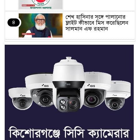
শেখ হাসিনার সঙ্গে পালানোর
৪
ফ্লাইট কীভাবে মিস করেছিলেন
সালমান এফ রহমান
ভাত রান্নার সময় নরম হয়ে গেলে
৫
কী করবেন
মৃত্যুদণ্ড বাদ না দেওয়ায়
৬
প্রত্যক্ষদর্শীদের তথ্য দেয়নি
জাতিসংঘ: ট্রাইব্যুনালকে
প্রসিকিউটর
তাড়াইলে রাউতি মানবসেবা
৭
ফাউন্ডেশনের আয়োজনে কাফন-
দাফন বিষয়ক বিশেষ প্রশিক্ষণ
কর্মশালা
৪ বিভাগে অতি ভারি বৃষ্টির