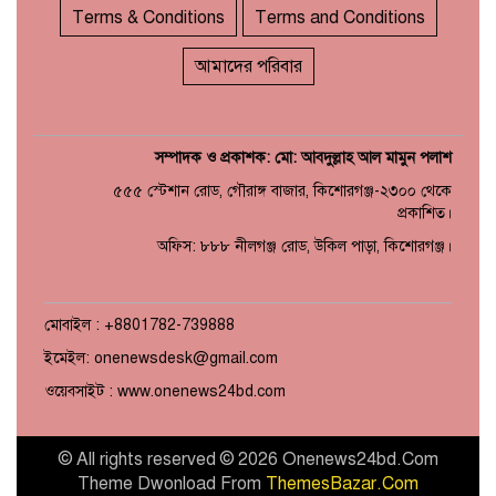
Terms & Conditions
Terms and Conditions
আমাদের পরিবার
কিশোরগঞ্জে যথাযোগ্য মর্যাদায়
সম্পাদক ও প্রকাশক: মো: আবদুল্লাহ আল মামুন পলাশ
১০
পালিত হলো ‘জুলাই গণঅভ্যুত্থান
দিবস’
৫৫৫ স্টেশান রোড, গৌরাঙ্গ বাজার, কিশোরগঞ্জ-২৩০০ থেকে
প্রকাশিত।
অফিস: ৮৮৮ নীলগঞ্জ রোড, উকিল পাড়া, কিশোরগঞ্জ।
মোবাইল : +8801782-739888
ইমেইল: onenewsdesk@gmail.com
ওয়েবসাইট : www.onenews24bd.com
© All rights reserved © 2026 Onenews24bd.Com
Theme Dwonload From
ThemesBazar.Com