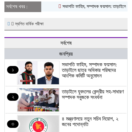
সর্বশেষ খবর :
সভাপতি ফাহিম, সম্পাদক ফয়সাল: তাড়াইলে ছাত্
স্থগিত বার্ষিক পরীক্ষা
সর্বশেষ
জনপ্রিয়
সভাপতি ফাহিম, সম্পাদক ফয়সাল:
১
তাড়াইলে ছাত্র অধিকার পরিষদের
আংশিক কমিটি অনুমোদন
তাড়াইলে যুবদলের কেন্দ্রীয় সহ-সাধারণ
২
সম্পাদক সবুজকে সংবর্ধনা
৪ মন্ত্রণালয়ে নতুন সচিব নিয়োগ, ২
৩
জনের পদোন্নতি