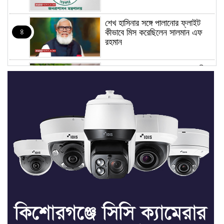
শেখ হাসিনার সঙ্গে পালানোর ফ্লাইট
৪
কীভাবে মিস করেছিলেন সালমান এফ
রহমান
ভাত রান্নার সময় নরম হয়ে গেলে কী
৫
করবেন
মৃত্যুদণ্ড বাদ না দেওয়ায়
৬
প্রত্যক্ষদর্শীদের তথ্য দেয়নি জাতিসংঘ:
ট্রাইব্যুনালকে প্রসিকিউটর
তাড়াইলে রাউতি মানবসেবা ফাউন্ডেশনের
৭
আয়োজনে কাফন-দাফন বিষয়ক বিশেষ
প্রশিক্ষণ কর্মশালা
৪ বিভাগে অতি ভারি বৃষ্টির সতর্কবার্তা
৮