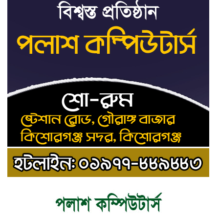
রাষ্ট্রপতি নির্বাচনের ভোটার তালিকা পেল
৯
ইসি
কিশোরগঞ্জে যথাযোগ্য মর্যাদায় পালিত
১০
হলো ‘জুলাই গণঅভ্যুত্থান দিবস’