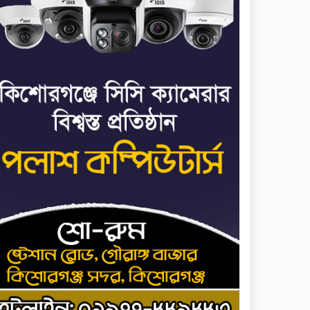
ধর্ষণের অভিযোগে কনটেন্ট
৭
ক্রিয়েটর রিপন মিয়ার বিরুদ্ধে
মামলা
যে ডকুমেন্টারিতে আবু সাঈদের
৮
ছবি নেই, সেটা কোনো
ডকুমেন্টারি নয়: ভারপ্রাপ্ত
রাষ্ট্রপতি
আমরা যদি বলি জুলাই কার,
৯
জুলাই কার— জুলাই কারোই
থাকবে না: স্বরাষ্ট্রমন্ত্রী
হোসেনপুরে জুলাই
১০
গণঅভ্যুত্থানের শহীদ
আব্দুল্লাহ বিন জাহিদের কবরে
শ্রদ্ধা নিবেদন