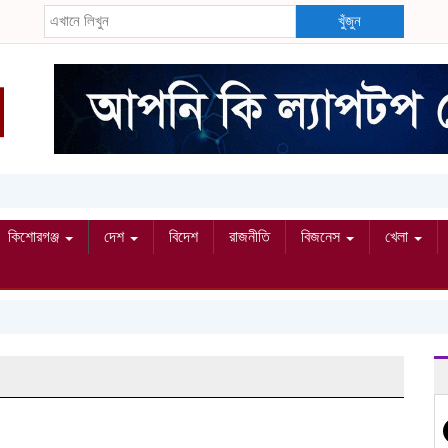
খুঁজুন
কিশোরগঞ্জ
দেশ
বিদেশ
রাজনীতি
বিজনেস
খেলা