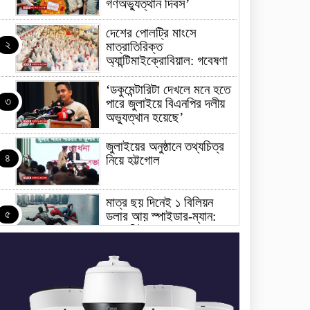
গণঅভ্যুত্থান দিবস’
দেশের পোলট্রি মাংসে
২
মাত্রাতিরিক্ত
অ্যান্টিমাইক্রোবিয়াল: গবেষণা
‘ডকুমেন্টারিটা দেখলে মনে হতে
৩
পারে জুলাইয়ে বিএনপির দলীয়
অভ্যুত্থান হয়েছে’
জুলাইয়ের অনুষ্ঠানে তথ্যচিত্র
৪
নিয়ে হট্টগোল
মাত্র ছয় দিনেই ১ বিলিয়ন
৫
ডলার আয় স্পাইডার-ম্যান:
ব্র্যান্ড নিউ ডে
ধর্ষণের অভিযোগে কনটেন্ট
৬
ক্রিয়েটর রিপন মিয়ার বিরুদ্ধে
মামলা