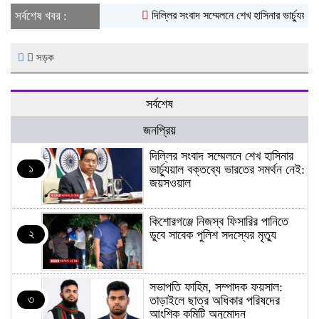
সর্বশেষ খবর :
দিল্লির সংবাদ সম্মেলনে শেখ হাসিনার ভার্চ্যুয়াল
সড়ক
সর্বশেষ
জনপ্রিয়
দিল্লির সংবাদ সম্মেলনে শেখ হাসিনার
১
ভার্চ্যুয়াল বক্তব্যে ভারতের সমর্থন নেই:
জয়সওয়াল
কিশোরগঞ্জে নিজস্ব ফিসারির পানিতে
২
ডুবে সাবেক পুলিশ সদস্যের মৃত্যু
সভাপতি ফাহিম, সম্পাদক ফয়সাল:
৩
তাড়াইলে ছাত্র অধিকার পরিষদের
আংশিক কমিটি অনুমোদন