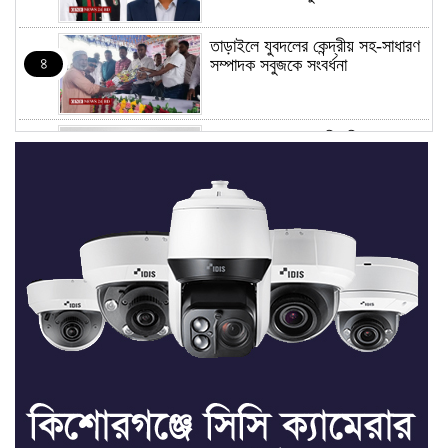
তাড়াইলে যুবদলের কেন্দ্রীয় সহ-সাধারণ
৪
সম্পাদক সবুজকে সংবর্ধনা
৪ মন্ত্রণালয়ে নতুন সচিব নিয়োগ, ২
৫
জনের পদোন্নতি
শেখ হাসিনার সঙ্গে পালানোর ফ্লাইট
৬
কীভাবে মিস করেছিলেন সালমান এফ
রহমান
ভাত রান্নার সময় নরম হয়ে গেলে কী
৭
করবেন
মৃত্যুদণ্ড বাদ না দেওয়ায়
৮
প্রত্যক্ষদর্শীদের তথ্য দেয়নি জাতিসংঘ: