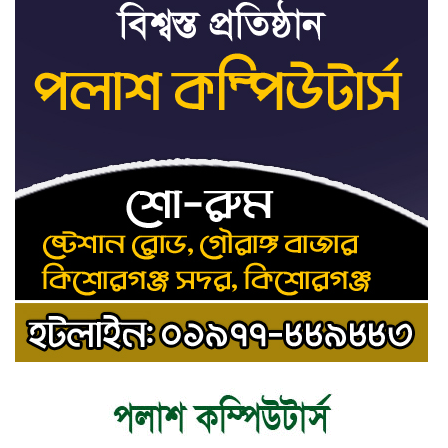
ট্রাইব্যুনালকে প্রসিকিউটর
তাড়াইলে রাউতি মানবসেবা ফাউন্ডেশনের
৯
আয়োজনে কাফন-দাফন বিষয়ক বিশেষ
প্রশিক্ষণ কর্মশালা
৪ বিভাগে অতি ভারি বৃষ্টির সতর্কবার্তা
১০