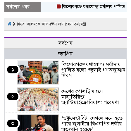
সর্বশেষ খবর :
কিশোরগঞ্জে যথাযোগ্য মর্যাদায় পালিত হলো ‘
হিরো আলমকে অভিনন্দন জানালেন তথ্যমন্ত্রী
সর্বশেষ
জনপ্রিয়
কিশোরগঞ্জে যথাযোগ্য মর্যাদায়
১
পালিত হলো ‘জুলাই গণঅভ্যুত্থান
দিবস’
দেশের পোলট্রি মাংসে
২
মাত্রাতিরিক্ত
অ্যান্টিমাইক্রোবিয়াল: গবেষণা
‘ডকুমেন্টারিটা দেখলে মনে হতে
৩
পারে জুলাইয়ে বিএনপির দলীয়
অভ্যুত্থান হয়েছে’