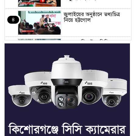
জুলাইয়ের অনুষ্ঠানে তথ্যচিত্র
৪
নিয়ে হট্টগোল
মাত্র ছয় দিনেই ১ বিলিয়ন ডলার
৫
আয় স্পাইডার-ম্যান: ব্র্যান্ড নিউ
ডে
ধর্ষণের অভিযোগে কনটেন্ট
৬
ক্রিয়েটর রিপন মিয়ার বিরুদ্ধে
মামলা
ধর্ষণের অভিযোগে কনটেন্ট
৭
ক্রিয়েটর রিপন মিয়ার বিরুদ্ধে
মামলা
যে ডকুমেন্টারিতে আবু সাঈদের
৮
ছবি নেই, সেটা কোনো