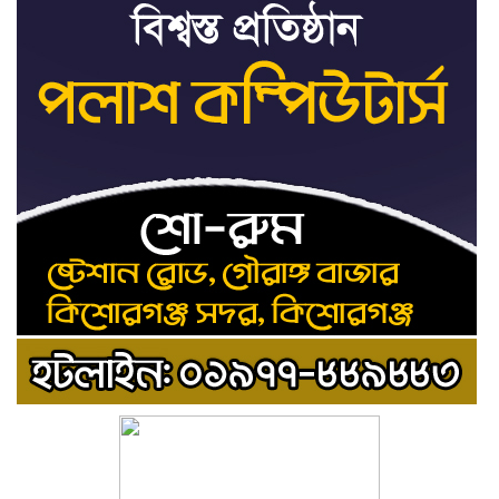
ডকুমেন্টারি নয়: ভারপ্রাপ্ত
রাষ্ট্রপতি
আমরা যদি বলি জুলাই কার,
৯
জুলাই কার— জুলাই কারোই
থাকবে না: স্বরাষ্ট্রমন্ত্রী
হোসেনপুরে জুলাই
১০
গণঅভ্যুত্থানের শহীদ আব্দুল্লাহ
বিন জাহিদের কবরে শ্রদ্ধা
নিবেদন