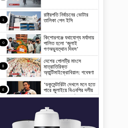
রাষ্ট্রপতি নির্বাচনের ভোটার
২
তালিকা পেল ইসি
কিশোরগঞ্জে যথাযোগ্য মর্যাদায়
৩
পালিত হলো ‘জুলাই
গণঅভ্যুত্থান দিবস’
দেশের পোলট্রি মাংসে
৪
মাত্রাতিরিক্ত
অ্যান্টিমাইক্রোবিয়াল: গবেষণা
‘ডকুমেন্টারিটা দেখলে মনে হতে
৫
পারে জুলাইয়ে বিএনপির দলীয়
অভ্যুত্থান হয়েছে’
জুলাইয়ের অনুষ্ঠানে তথ্যচিত্র
৬
নিয়ে হট্টগোল