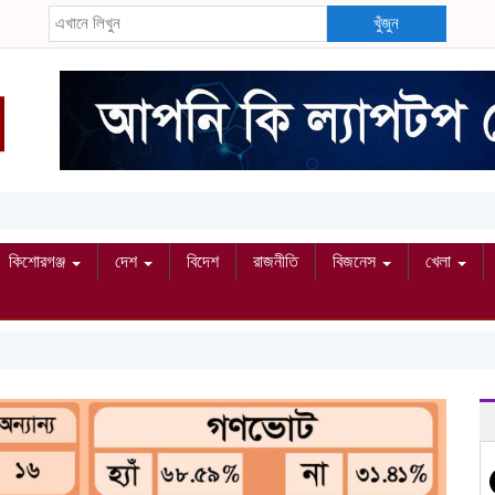
খুঁজুন
কিশোরগঞ্জ
দেশ
বিদেশ
রাজনীতি
বিজনেস
খেলা