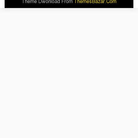
Theme Dwonload From
ThemesBazar.Com