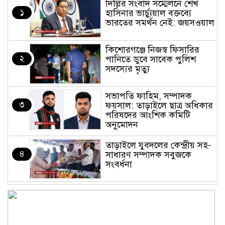
দিল্লির সংবাদ সম্মেলনে শেখ
১
হাসিনার ভার্চ্যুয়াল বক্তব্যে
ভারতের সমর্থন নেই: জয়সওয়াল
কিশোরগঞ্জে নিজস্ব ফিসারির
২
পানিতে ডুবে সাবেক পুলিশ
সদস্যের মৃত্যু
সভাপতি ফাহিম, সম্পাদক
৩
ফয়সাল: তাড়াইলে ছাত্র অধিকার
পরিষদের আংশিক কমিটি
অনুমোদন
তাড়াইলে যুবদলের কেন্দ্রীয় সহ-
৪
সাধারণ সম্পাদক সবুজকে
সংবর্ধনা
৪ মন্ত্রণালয়ে নতুন সচিব নিয়োগ,
৫
২ জনের পদোন্নতি