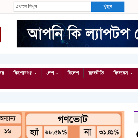
খুঁজুন
বর
কিশোরগঞ্জ
দেশ
বিদেশ
রাজনীতি
বিজনেস