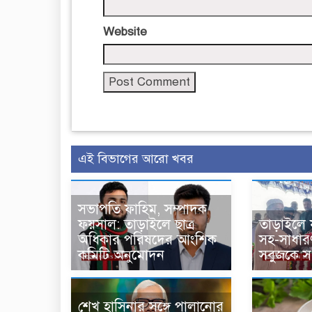
Website
এই বিভাগের আরো খবর
সভাপতি ফাহিম, সম্পাদক
ফয়সাল: তাড়াইলে ছাত্র
তাড়াইলে য
অধিকার পরিষদের আংশিক
সহ-সাধার
কমিটি অনুমোদন
সবুজকে সং
শেখ হাসিনার সঙ্গে পালানোর