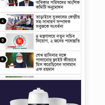
অধিকার পরিষদের আংশিক
কমিটি অনুমোদন
তাড়াইলে যুবদলের কেন্দ্রীয়
২
সহ-সাধারণ সম্পাদক
সবুজকে সংবর্ধনা
৪ মন্ত্রণালয়ে নতুন সচিব
৩
নিয়োগ, ২ জনের পদোন্নতি
শেখ হাসিনার সঙ্গে
৪
পালানোর ফ্লাইট কীভাবে
মিস করেছিলেন সালমান
এফ রহমান
ভাত রান্নার সময় নরম হয়ে
৫
গেলে কী করবেন
মৃত্যুদণ্ড বাদ না দেওয়ায়
৬
প্রত্যক্ষদর্শীদের তথ্য দেয়নি