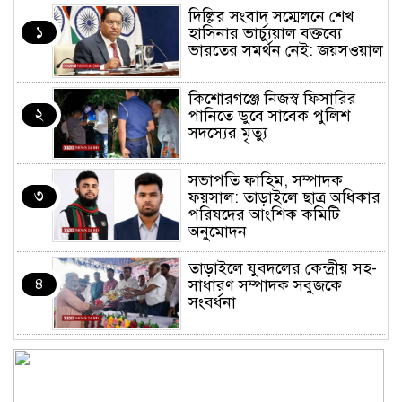
দিল্লির সংবাদ সম্মেলনে শেখ
১
হাসিনার ভার্চ্যুয়াল বক্তব্যে
ভারতের সমর্থন নেই: জয়সওয়াল
কিশোরগঞ্জে নিজস্ব ফিসারির
২
পানিতে ডুবে সাবেক পুলিশ
সদস্যের মৃত্যু
সভাপতি ফাহিম, সম্পাদক
৩
ফয়সাল: তাড়াইলে ছাত্র অধিকার
পরিষদের আংশিক কমিটি
অনুমোদন
তাড়াইলে যুবদলের কেন্দ্রীয় সহ-
৪
সাধারণ সম্পাদক সবুজকে
সংবর্ধনা
৪ মন্ত্রণালয়ে নতুন সচিব নিয়োগ,
৫
২ জনের পদোন্নতি