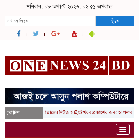
শনিবার, ০৮ অগাস্ট ২০২৬, ০২:৫১ অপরাহ্ন
খুঁজুন
নোটিশ :
আমাদের নিউজ সাইটে খবর প্রকাশের জন্য আপনার লিখা (ত
Toggle
naviga