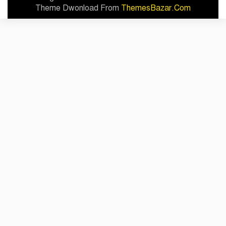
Theme Dwonload From
ThemesBazar.Com