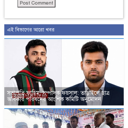
এই বিভাগের আরো খবর
সভাপতি ফাহিম, সম্পাদক ফয়সাল: তাড়াইলে ছাত্র
অধিকার পরিষদের আংশিক কমিটি অনুমোদন