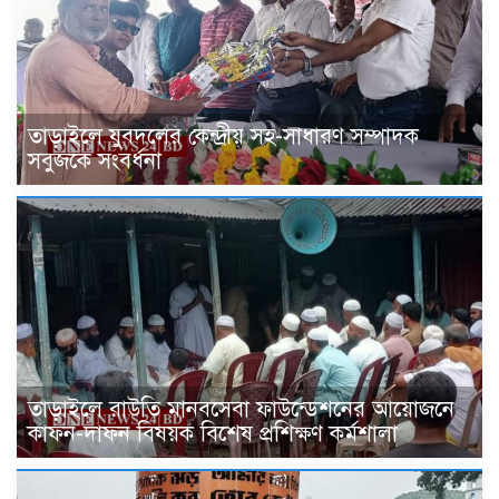
তাড়াইলে যুবদলের কেন্দ্রীয় সহ-সাধারণ সম্পাদক
সবুজকে সংবর্ধনা
তাড়াইলে রাউতি মানবসেবা ফাউন্ডেশনের আয়োজনে
কাফন-দাফন বিষয়ক বিশেষ প্রশিক্ষণ কর্মশালা