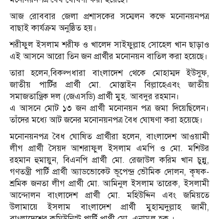
আজ রোববার জেলা প্রশাসকের সম্মেলন কক্ষে মনোনয়নপত্র
বাছাই কার্যক্রম অনুষ্ঠিত হয়।
শরীফুল ইসলাম শরীফ ও খালেদ সাইফুল্লাহ সোহেল খান ছাড়াও
এই আসনে আরো তিন জন প্রার্থীর মনোনয়ন বাতিল করা হয়েছে।
তারা হলেন,বিকল্পধারা বাংলাদেশ থেকে মোহাম্মদ ইউসুফ,
জাতীয় পার্টির প্রার্থী মো. মোস্তাইন বিল্লাহেএবং জাতীয়
সমাজতান্ত্রিক দল (জেএসডি) প্রার্থী মুহ. আবদুর রহমান।
এ আসনে মোট ১৩ জন প্রার্থী মনোনয়ন পত্র জমা দিয়েছিলেন।
তাঁদের মধ্যে আট জনের মনোনয়নপত্র বৈধ ঘোষণা করা হয়েছে।
মনোনয়নপত্র বৈধ ঘোষিত প্রার্থীরা হলেন, বাংলাদেশ আওয়ামী
লীগ প্রার্থী সৈয়দ আশরাফুল ইসলাম এমপি ও মো. মশিউর
রহমান হুমায়ুন, বিএনপি প্রার্থী মো. রেজাউল করিম খান চুন্নু,
গণতন্ত্রী পার্টি প্রার্থী অ্যাডভোকেট ভূপেন্দ্র ভৌমিক দোলন, কৃষক-
শ্রমিক জনতা লীগ প্রার্থী মো. আমিনুল ইসলাম তারেক, ইসলামী
আন্দোলন বাংলাদেশ প্রার্থী মো. মহিউদ্দিন এবং জমিয়তে
উলামায়ে ইসলাম বাংলাদেশ প্রার্থী মুহাম্মদুল্লাহ জামী,
বাংলাদেশের কমিউনিস্ট পার্টি প্রার্থী মো. এনামুল হক ।