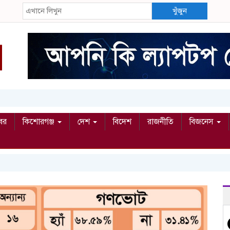
খুঁজুন
বর
কিশোরগঞ্জ
দেশ
বিদেশ
রাজনীতি
বিজনেস