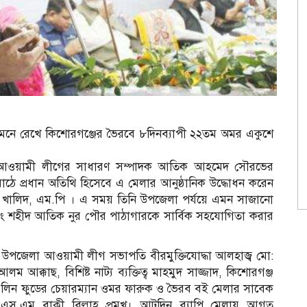
ামনে রেখে কিশোরগঞ্জের ভৈরবে ৮দিনব্যাপী ২২তম অমর একুশে
আওয়ামী লীগের সাধারণ সম্পাদক আতিক আহমেদ সৌরভের
মাঠে প্রধান অতিথি হিসেবে এ মেলার আনুষ্ঠানিক উদ্ধোধন করেন
ে.এম খালিদ, এম.পি । এ সময় তিনি উপজেলা পর্যয়ে এমন সাজানো
ং শহীদ আতিক নুর পৌর পাঠাগারকে সার্বিক সহযোগিতা করার
রব উপজেলা আওয়ামী লীগ সভাপতি বীরমুক্তিযোদ্ধা আলহাজ্ব মো:
ক্কাছ, বিশিষ্ট নাট্য ব্যক্তিত্ব মাহমুদ সাজ্জাদ, কিশোরগঞ্জ
এলিন ফুডের চেয়ারম্যান ওমর ফারুক ও ভৈরব বই মেলার সাবেক
ম বাক্বী বিল্লাহ প্রমূখ। আটদিন ব্যাপি মেলায় আগত