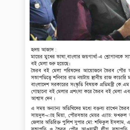
হৃদয় আজাদ :
মায়ের মুখের ভাষা,বাংলার জয়গাথাঁ-এ শ্লোগানকে স
বই মেলা শুরু হয়েছে।
ভৈরব বই মেলা পরিষদের আয়োজনে ভৈরব পৌর 
সভাপতিত্বে শনিবার রাত নয়টায় স্থানীয় রাজ কাচারি 
বাংলাদেশ সরকারের সংস্কৃতি বিষয়ক প্রতিমন্ত্রী ক
গোছানো বই মেলার প্রশংসা করে ভৈরব বই মেলা এব
আশ্বাস দেন ।
এ সময় অন্যান্য অতিথিদের মধ্যে বক্তব্য রাখেন ভৈ
সায়দুল¬াহ মিয়া, পৌরসভার মেয়র এ্যাড: ফখরুল আলম আ
জেলার অতিরিক্ত পুলিশ সুপার মো: শফিকুল ইসলাম, 
সভাপতি ও ভৈরব পৌর আওয়ামী লীগ সভাপতি এস.এ