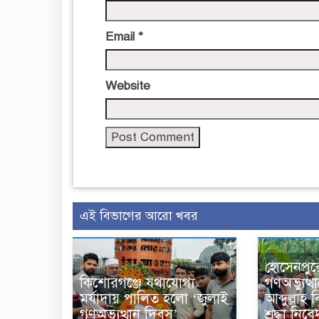
Email
*
Website
এই বিভাগের আরো খবর
হোসেনপুর
কিশোরগঞ্জে যথাযোগ্য
গণঅভ্যুত্
মর্যাদায় পালিত হলো ‘জুলাই
আব্দুল্লা
গণঅভ্যুত্থান দিবস’
শ্রদ্ধা নিব