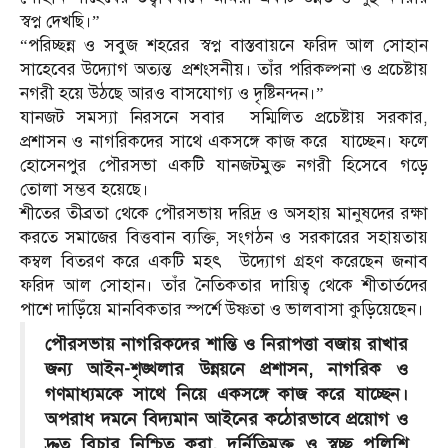
স্বপ্ন দেখছি।”
“পরিচ্ছন্ন ও সবুজ শহরের স্বপ্ন বাস্তবায়নে ফরিদ আল সোহান
সাহেবের উদ্যোগ অত্যন্ত প্রশংসনীয়। তাঁর পরিকল্পনা ও প্রচেষ্টায়
নগরী হয়ে উঠছে আরও বাসযোগ্য ও দৃষ্টিনন্দন।”
যানজট সমস্যা নিরসনে সবার সম্মিলিত প্রচেষ্টায় সরকার,
প্রশাসন ও নাগরিকদের সাথে একসঙ্গে কাজ করে যাচ্ছেন। ফলে
হোসেনপুর পৌরসভা একটি যানজটমুক্ত নগরী হিসেবে গড়ে
তোলা সম্ভব হয়েছে।
শীতের তীব্রতা থেকে পৌরসভায় দরিদ্র ও অসহায় মানুষদের রক্ষা
করতে সমাজের বিত্তবান ব্যক্তি, সংগঠন ও সরকারের সহায়তায়
কম্বল বিতরণ করে একটি মহৎ উদ্যোগ গ্রহণ করেছেন জনাব
ফরিদ আল সোহান। তাঁর নৈতিকতার দায়িত্ব থেকে শীতার্তদের
পাশে দাড়িঁয়ে মানবিকতার স্পর্শে উষ্ণতা ও ভালবাসা কুড়িয়েছেন।
পৌরসভায় নাগরিকদের শান্তি ও নিরাপত্তা বজায় রাখার
জন্য আইন-শৃঙ্খলার উন্নয়নে প্রশাসন, নাগরিক ও
গণমাধ্যমকে সাথে নিয়ে একসঙ্গে কাজ করে যাচ্ছেন।
অপরাধ দমনে বিদ্যমান আইনের কঠোরভাবে প্রয়োগ ও
দ্রুত বিচার নিশ্চিত করা, দুর্নিতিমুক্ত ও স্বচ্ছ পুলিশি