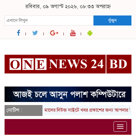
রবিবার, ০৯ অগাস্ট ২০২৬, ০৮:৩৩ অপরাহ্ন
খুঁজুন
নোটিশ :
আমাদের নিউজ সাইটে খবর প্রকাশের জন্য আপনার লিখা (তথ্
Toggle
naviga