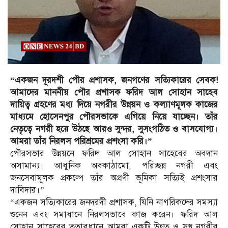
“একজন দূরদশী পৌর প্রশাসক, জনগণের সত্যিকারের সেবক!
আমাদের মাননীয় পৌর প্রশাসক ফরিদ আল সোহান সাহেব
দায়িত্ব গ্রহণের মধ্য দিয়ে নগরীর উন্নয়ন ও কল্যাণমূলক কাজের
মাধ্যমে হোসেনপুর পৌরসভাকে এগিয়ে নিয়ে যাচ্ছেন। তাঁর
নেতৃত্বে নগরী হয়ে উঠছে আরও সুন্দর, সুসংগঠিত ও বাসযোগ্য।
আমরা তাঁর নিরলস পরিশ্রমের প্রশংসা করি।”
পৌরসভার উন্নয়নে ফরিদ আল সোহান সাহেবের অবদান
অসামান্য। আধুনিক অবকাঠামো, পরিচ্ছন্ন নগরী এবং
জনসেবামূলক প্রকল্পে তাঁর অগ্রণী ভূমিকা সত্যিই প্রশংসার
দাবিদার।”
“একজন সত্যিকারের জনদরদী প্রশাসক, যিনি নাগরিকদের সমস্যা
শুনেন এবং সমাধানে নিরলসভাবে কাজ করেন। ফরিদ আল
সোহান সাহেবের তত্বাবধানে আমরা একটি উন্নত ও সুস্থ নগরীর