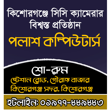
মৃত্যুদণ্ড বাদ না দেওয়ায়
৮
প্রত্যক্ষদর্শীদের তথ্য দেয়নি জাতিসংঘ:
ট্রাইব্যুনালকে প্রসিকিউটর
তাড়াইলে রাউতি মানবসেবা ফাউন্ডেশনের
৯
আয়োজনে কাফন-দাফন বিষয়ক বিশেষ
প্রশিক্ষণ কর্মশালা
৪ বিভাগে অতি ভারি বৃষ্টির সতর্কবার্তা
১০