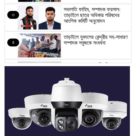
সভাপতি ফাহিম, সম্পাদক ফয়সাল:
৩
তাড়াইলে ছাত্র অধিকার পরিষদের
আংশিক কমিটি অনুমোদন
তাড়াইলে যুবদলের কেন্দ্রীয় সহ-সাধারণ
৪
সম্পাদক সবুজকে সংবর্ধনা
৪ মন্ত্রণালয়ে নতুন সচিব নিয়োগ, ২
৫
জনের পদোন্নতি
শেখ হাসিনার সঙ্গে পালানোর ফ্লাইট
৬
কীভাবে মিস করেছিলেন সালমান এফ
রহমান
ভাত রান্নার সময় নরম হয়ে গেলে কী
৭
করবেন