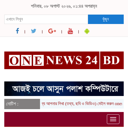
শনিবার, ০৮ অগাস্ট ২০২৬, ০১:৪৪ অপরাহ্ন
খুঁজুন
উজ সাইটে খবর প্রকাশের জন্য আপনার লিখা (তথ্য, ছবি ও ভিডিও) মেইল করুন one
নোটিশ :
Toggle
naviga