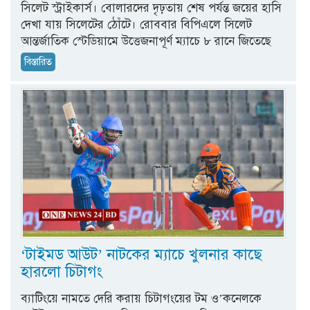
সিলেট স্ট্রাইকার্স। বোলারদের দৃঢ়তায় শেষ পর্যন্ত জয়ের হাসি
দেখা যায় সিলেটের ঠোঁটে। রোববার বিপিএলে সিলেট
আন্তর্জাতিক স্টেডিয়ামে উত্তেজনাপূর্ণ ম্যাচে ৮ রানে জিতেছে
বিস্তারিত
‘টাইমড আউট’ নাটকের ম্যাচে খুলনার কাছে
হারলো চিটাগং
ব্যাটিংয়ে নামতে দেরি করায় চিটাগংয়ের টম ও’কনেলকে