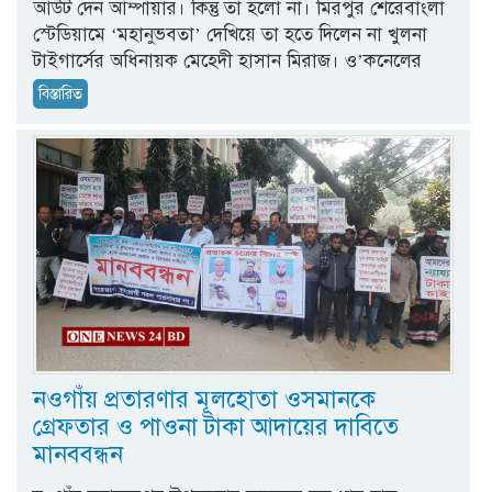
আউট দেন আম্পায়ার। কিন্তু তা হলো না। মিরপুর শেরেবাংলা
স্টেডিয়ামে ‘মহানুভবতা’ দেখিয়ে তা হতে দিলেন না খুলনা
টাইগার্সের অধিনায়ক মেহেদী হাসান মিরাজ। ও’কনেলের
বিস্তারিত
নওগাঁয় প্রতারণার মূলহোতা ওসমানকে
গ্রেফতার ও পাওনা টাকা আদায়ের দাবিতে
মানববন্ধন