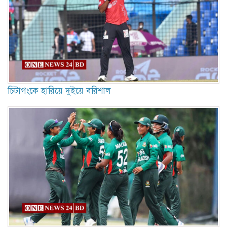
চিটাগংকে হারিয়ে দুইয়ে বরিশাল