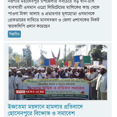
নওগাঁর মহাদেবপুর উপজেলার সবচেয়ে বড় ধান-চাল
ব্যবসায়ী ওসমান এগ্রো লিমিটেডের মালিকের কাছ থেকে
পাওনা টাকা আদায় ও প্রতারণার মূলহোতা ওসমানকে
গ্রেফতারের দাবিতে মানববন্ধন ও জেলা প্রশাসকের নিকট
স্বারকলিপি প্রদান করেছেন
বিস্তারিত
ইজতেমা ময়দানে হামলার প্রতিবাদে
হোসেনপুরে বিক্ষোভ ও সমাবেশ