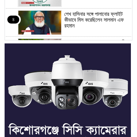
শেখ হাসিনার সঙ্গে পালানোর ফ্লাইট
৪
কীভাবে মিস করেছিলেন সালমান এফ
রহমান
ভাত রান্নার সময় নরম হয়ে গেলে কী
৫
করবেন
মৃত্যুদণ্ড বাদ না দেওয়ায়
৬
প্রত্যক্ষদর্শীদের তথ্য দেয়নি জাতিসংঘ:
ট্রাইব্যুনালকে প্রসিকিউটর
তাড়াইলে রাউতি মানবসেবা ফাউন্ডেশনের
৭
আয়োজনে কাফন-দাফন বিষয়ক বিশেষ
প্রশিক্ষণ কর্মশালা
৪ বিভাগে অতি ভারি বৃষ্টির সতর্কবার্তা
৮