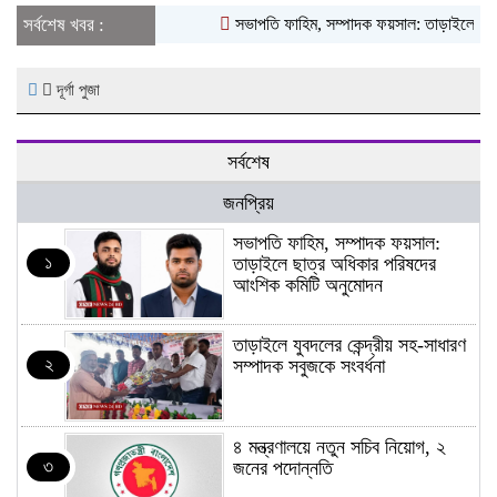
সর্বশেষ খবর :
সভাপতি ফাহিম, সম্পাদক ফয়সাল: তাড়াইলে ছাত্
দূর্গা পুজা
সর্বশেষ
জনপ্রিয়
সভাপতি ফাহিম, সম্পাদক ফয়সাল:
১
তাড়াইলে ছাত্র অধিকার পরিষদের
আংশিক কমিটি অনুমোদন
তাড়াইলে যুবদলের কেন্দ্রীয় সহ-সাধারণ
২
সম্পাদক সবুজকে সংবর্ধনা
৪ মন্ত্রণালয়ে নতুন সচিব নিয়োগ, ২
৩
জনের পদোন্নতি