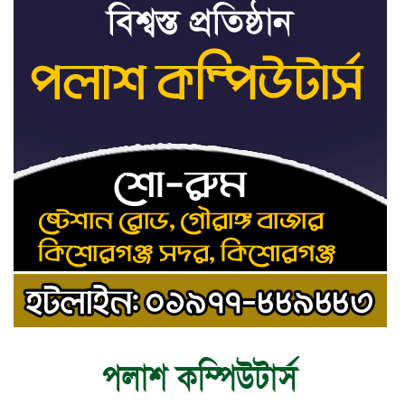
রাষ্ট্রপতি নির্বাচনের ভোটার তালিকা পেল
৯
ইসি
কিশোরগঞ্জে যথাযোগ্য মর্যাদায় পালিত
১০
হলো ‘জুলাই গণঅভ্যুত্থান দিবস’