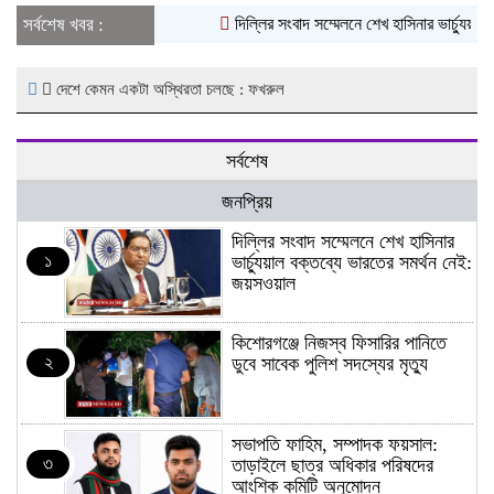
সর্বশেষ খবর :
দিল্লির সংবাদ সম্মেলনে শেখ হাসিনার ভার্চ্যুয়াল
দেশে কেমন একটা অস্থিরতা চলছে : ফখরুল
সর্বশেষ
জনপ্রিয়
দিল্লির সংবাদ সম্মেলনে শেখ হাসিনার
১
ভার্চ্যুয়াল বক্তব্যে ভারতের সমর্থন নেই:
জয়সওয়াল
কিশোরগঞ্জে নিজস্ব ফিসারির পানিতে
২
ডুবে সাবেক পুলিশ সদস্যের মৃত্যু
সভাপতি ফাহিম, সম্পাদক ফয়সাল:
৩
তাড়াইলে ছাত্র অধিকার পরিষদের
আংশিক কমিটি অনুমোদন