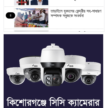
তাড়াইলে যুবদলের কেন্দ্রীয় সহ-সাধারণ
৪
সম্পাদক সবুজকে সংবর্ধনা
৪ মন্ত্রণালয়ে নতুন সচিব নিয়োগ, ২
৫
জনের পদোন্নতি
শেখ হাসিনার সঙ্গে পালানোর ফ্লাইট
৬
কীভাবে মিস করেছিলেন সালমান এফ
রহমান
ভাত রান্নার সময় নরম হয়ে গেলে কী
৭
করবেন
মৃত্যুদণ্ড বাদ না দেওয়ায়
৮
প্রত্যক্ষদর্শীদের তথ্য দেয়নি জাতিসংঘ: