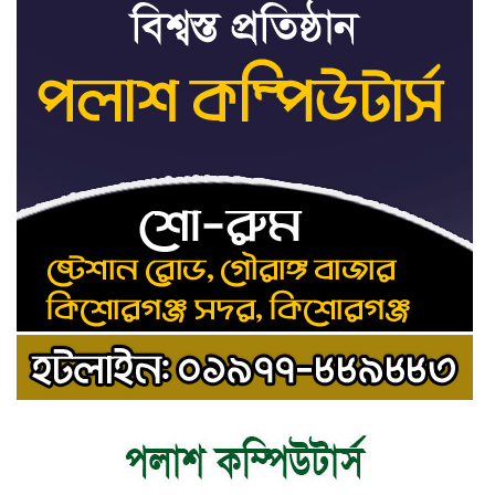
ট্রাইব্যুনালকে প্রসিকিউটর
তাড়াইলে রাউতি মানবসেবা ফাউন্ডেশনের
৯
আয়োজনে কাফন-দাফন বিষয়ক বিশেষ
প্রশিক্ষণ কর্মশালা
৪ বিভাগে অতি ভারি বৃষ্টির সতর্কবার্তা
১০