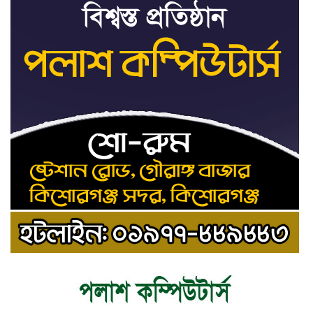
ট্রাইব্যুনালকে প্রসিকিউটর
তাড়াইলে রাউতি মানবসেবা ফাউন্ডেশনের
৯
আয়োজনে কাফন-দাফন বিষয়ক বিশেষ
প্রশিক্ষণ কর্মশালা
৪ বিভাগে অতি ভারি বৃষ্টির সতর্কবার্তা
১০