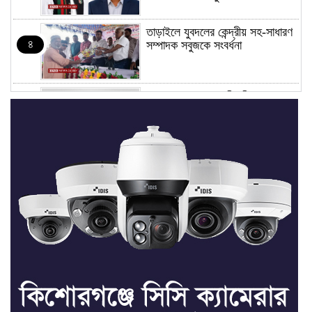
তাড়াইলে যুবদলের কেন্দ্রীয় সহ-সাধারণ
৪
সম্পাদক সবুজকে সংবর্ধনা
৪ মন্ত্রণালয়ে নতুন সচিব নিয়োগ, ২
৫
জনের পদোন্নতি
শেখ হাসিনার সঙ্গে পালানোর ফ্লাইট
৬
কীভাবে মিস করেছিলেন সালমান এফ
রহমান
ভাত রান্নার সময় নরম হয়ে গেলে কী
৭
করবেন
মৃত্যুদণ্ড বাদ না দেওয়ায়
৮
প্রত্যক্ষদর্শীদের তথ্য দেয়নি জাতিসংঘ: