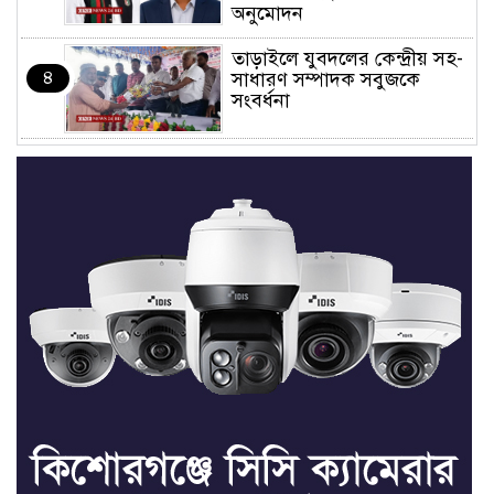
অনুমোদন
তাড়াইলে যুবদলের কেন্দ্রীয় সহ-
৪
সাধারণ সম্পাদক সবুজকে
সংবর্ধনা
৪ মন্ত্রণালয়ে নতুন সচিব নিয়োগ,
৫
২ জনের পদোন্নতি
শেখ হাসিনার সঙ্গে পালানোর
৬
ফ্লাইট কীভাবে মিস করেছিলেন
সালমান এফ রহমান
ভাত রান্নার সময় নরম হয়ে গেলে
৭
কী করবেন
মৃত্যুদণ্ড বাদ না দেওয়ায়
৮
প্রত্যক্ষদর্শীদের তথ্য দেয়নি