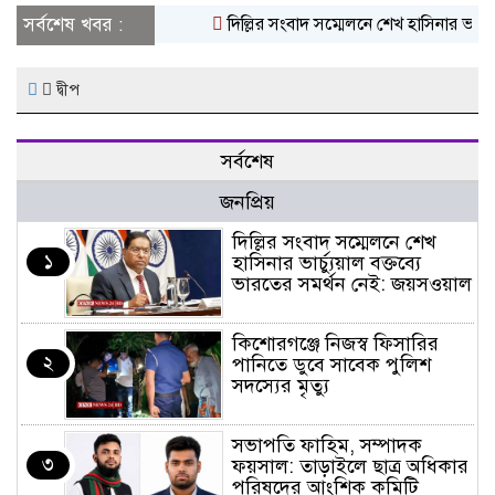
সর্বশেষ খবর :
দিল্লির সংবাদ সম্মেলনে শেখ হাসিনার ভার্চ্
দ্বীপ
সর্বশেষ
জনপ্রিয়
দিল্লির সংবাদ সম্মেলনে শেখ
১
হাসিনার ভার্চ্যুয়াল বক্তব্যে
ভারতের সমর্থন নেই: জয়সওয়াল
কিশোরগঞ্জে নিজস্ব ফিসারির
২
পানিতে ডুবে সাবেক পুলিশ
সদস্যের মৃত্যু
সভাপতি ফাহিম, সম্পাদক
৩
ফয়সাল: তাড়াইলে ছাত্র অধিকার
পরিষদের আংশিক কমিটি