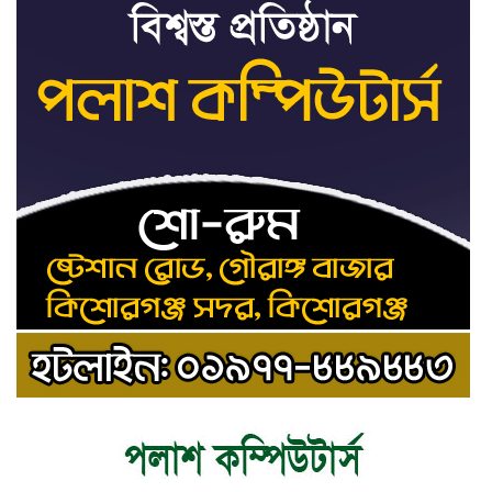
জাতিসংঘ: ট্রাইব্যুনালকে
প্রসিকিউটর
তাড়াইলে রাউতি মানবসেবা
৯
ফাউন্ডেশনের আয়োজনে কাফন-
দাফন বিষয়ক বিশেষ প্রশিক্ষণ
কর্মশালা
৪ বিভাগে অতি ভারি বৃষ্টির
১০
সতর্কবার্তা