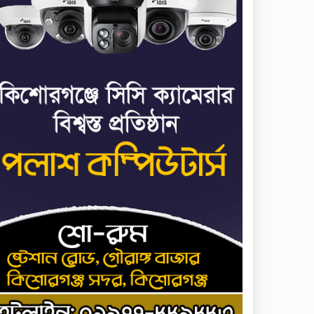
জাতিসংঘ: ট্রাইব্যুনালকে
প্রসিকিউটর
তাড়াইলে রাউতি
৭
মানবসেবা ফাউন্ডেশনের
আয়োজনে কাফন-দাফন
বিষয়ক বিশেষ প্রশিক্ষণ
র্মশালা
৪ বিভাগে অতি ভারি বৃষ্টির
৮
সতর্কবার্তা
রাষ্ট্রপতি নির্বাচনের ভোটার
৯
তালিকা পেল ইসি
কিশোরগঞ্জে যথাযোগ্য
১০
মর্যাদায় পালিত হলো
‘জুলাই গণঅভ্যুত্থান দিবস’