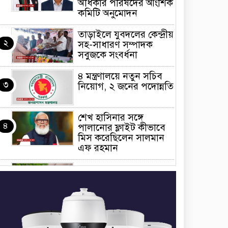
অধিকার পরিষদের আংশিক
কমিটি অনুমোদন
তাড়াইলে যুবদলের কেন্দ্রীয়
২
সহ-সাধারণ সম্পাদক
সবুজকে সংবর্ধনা
৪ মন্ত্রণালয়ে নতুন সচিব
৩
নিয়োগ, ২ জনের পদোন্নতি
শেখ হাসিনার সঙ্গে
৪
পালানোর ফ্লাইট কীভাবে
মিস করেছিলেন সালমান
এফ রহমান
ভাত রান্নার সময় নরম হয়ে
৫
গেলে কী করবেন
মৃত্যুদণ্ড বাদ না দেওয়ায়
৬
প্রত্যক্ষদর্শীদের তথ্য দেয়নি