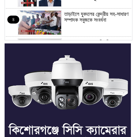
তাড়াইলে যুবদলের কেন্দ্রীয় সহ-সাধারণ
৪
সম্পাদক সবুজকে সংবর্ধনা
৪ মন্ত্রণালয়ে নতুন সচিব নিয়োগ, ২
৫
জনের পদোন্নতি
শেখ হাসিনার সঙ্গে পালানোর ফ্লাইট
৬
কীভাবে মিস করেছিলেন সালমান এফ
রহমান
ভাত রান্নার সময় নরম হয়ে গেলে কী
৭
করবেন
মৃত্যুদণ্ড বাদ না দেওয়ায়
৮
প্রত্যক্ষদর্শীদের তথ্য দেয়নি জাতিসংঘ: