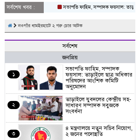
সর্বশেষ খবর :
সভাপতি ফাহিম, সম্পাদক ফয়সাল: তাড়াইলে ছ
নওগাঁর ধামইরহাটে ২ গরু চোর আটক
সর্বশেষ
জনপ্রিয়
সভাপতি ফাহিম, সম্পাদক
১
ফয়সাল: তাড়াইলে ছাত্র অধিকার
পরিষদের আংশিক কমিটি
অনুমোদন
তাড়াইলে যুবদলের কেন্দ্রীয় সহ-
২
সাধারণ সম্পাদক সবুজকে
সংবর্ধনা
৪ মন্ত্রণালয়ে নতুন সচিব নিয়োগ,
৩
২ জনের পদোন্নতি