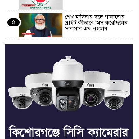
শেখ হাসিনার সঙ্গে পালানোর
৪
ফ্লাইট কীভাবে মিস করেছিলেন
সালমান এফ রহমান
ভাত রান্নার সময় নরম হয়ে গেলে
৫
কী করবেন
মৃত্যুদণ্ড বাদ না দেওয়ায়
৬
প্রত্যক্ষদর্শীদের তথ্য দেয়নি
জাতিসংঘ: ট্রাইব্যুনালকে
প্রসিকিউটর
তাড়াইলে রাউতি মানবসেবা
৭
ফাউন্ডেশনের আয়োজনে কাফন-
দাফন বিষয়ক বিশেষ প্রশিক্ষণ
কর্মশালা
৪ বিভাগে অতি ভারি বৃষ্টির