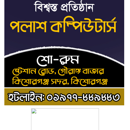
৮
সতর্কবার্তা
রাষ্ট্রপতি নির্বাচনের ভোটার
৯
তালিকা পেল ইসি
কিশোরগঞ্জে যথাযোগ্য মর্যাদায়
১০
পালিত হলো ‘জুলাই গণঅভ্যুত্থান
দিবস’