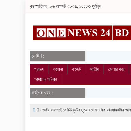
বৃহস্পতিবার, ০৬ অগাস্ট ২০২৬, ১০:০৩ পূর্বাহ্ন
নোটিশ :
প্রচ্ছদ
করোনা
বাজেট
জাতীয়
জেলার খবর
আমাদের পরিবার
সর্বশেষ খবর :
নওগাঁর বদলগাছীতে চিরিকুটের সূত্র ধরে মানসিক ভারসাম্যহীন আল