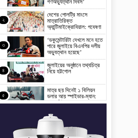
গণঅভ্যুত্থান দিবস’
দেশের পোলট্রি মাংসে
২
মাত্রাতিরিক্ত
অ্যান্টিমাইক্রোবিয়াল: গবেষণা
‘ডকুমেন্টারিটা দেখলে মনে হতে
৩
পারে জুলাইয়ে বিএনপির দলীয়
অভ্যুত্থান হয়েছে’
জুলাইয়ের অনুষ্ঠানে তথ্যচিত্র
৪
নিয়ে হট্টগোল
মাত্র ছয় দিনেই ১ বিলিয়ন
৫
ডলার আয় স্পাইডার-ম্যান:
ব্র্যান্ড নিউ ডে
ধর্ষণের অভিযোগে কনটেন্ট
৬
ক্রিয়েটর রিপন মিয়ার বিরুদ্ধে
মামলা