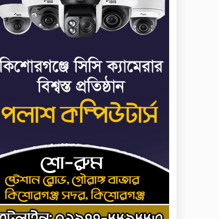
ধর্ষণের অভিযোগে কনটেন্ট
৭
ক্রিয়েটর রিপন মিয়ার বিরুদ্ধে
মামলা
যে ডকুমেন্টারিতে আবু সাঈদের
৮
ছবি নেই, সেটা কোনো
ডকুমেন্টারি নয়: ভারপ্রাপ্ত
রাষ্ট্রপতি
আমরা যদি বলি জুলাই কার,
৯
জুলাই কার— জুলাই কারোই
থাকবে না: স্বরাষ্ট্রমন্ত্রী
হোসেনপুরে জুলাই
১০
গণঅভ্যুত্থানের শহীদ
আব্দুল্লাহ বিন জাহিদের কবরে
শ্রদ্ধা নিবেদন