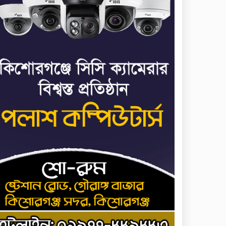
৬
পালানোর ফ্লাইট কীভাবে
মিস করেছিলেন সালমান
এফ রহমান
ভাত রান্নার সময় নরম হয়ে
৭
গেলে কী করবেন